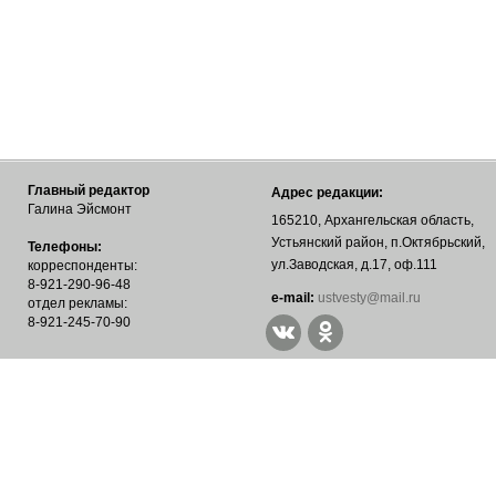
Главный редактор
Адрес редакции:
Галина Эйсмонт
165210, Архангельская область,
Устьянский район, п.Октябрьский,
Телефоны:
ул.Заводская, д.17, оф.111
корреспонденты:
8-921-290-96-48
е-mail:
ustvesty@mail.ru
отдел рекламы:
8-921-245-70-90