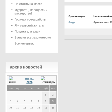
Не стоять на месте…
Мудрость, молодость и
мастерство!
Организация
Населенный п
Горячая точка работы
Ажур
Архангельск, С
Я – сельский житель
Покупка для души
В жизни все закономерно
Все интервью
архив новостей
август
2026
пон
втр
срд
чет
пят
суб
вск
1
2
3
4
5
6
7
8
9
10
11
12
13
14
15
16