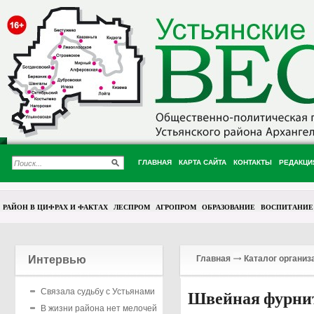
ГЛАВНАЯ
КАРТА САЙТА
КОНТАКТЫ
РЕДАКЦИ
РАЙОН В ЦИФРАХ И ФАКТАХ
ЛЕСПРОМ
АГРОПРОМ
ОБРАЗОВАНИЕ
ВОСПИТАНИЕ
Интервью
Главная
Каталог организ
Связала судьбу с Устьянами
Швейная фурни
В жизни района нет мелочей