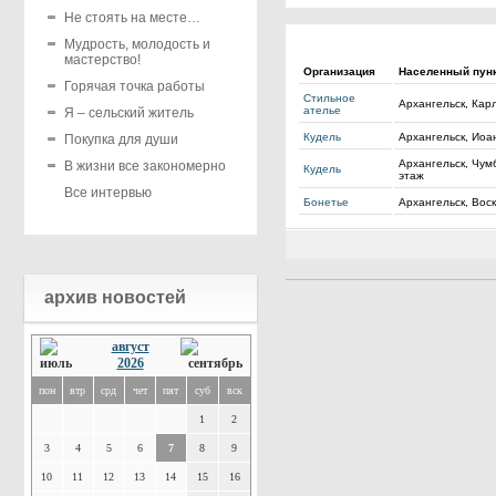
Не стоять на месте…
Мудрость, молодость и
мастерство!
Организация
Населенный пун
Горячая точка работы
Стильное
Архангельск, Карл
ателье
Я – сельский житель
Кудель
Архангельск, Иоа
Покупка для души
Архангельск, Чумб
В жизни все закономерно
Кудель
этаж
Все интервью
Бонетье
Архангельск, Воск
архив новостей
август
2026
пон
втр
срд
чет
пят
суб
вск
1
2
3
4
5
6
7
8
9
10
11
12
13
14
15
16