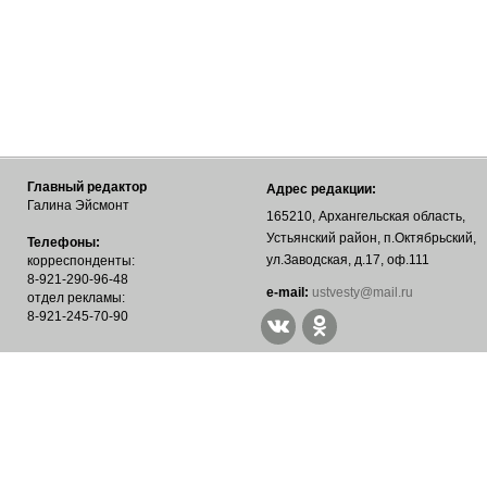
Главный редактор
Адрес редакции:
Галина Эйсмонт
165210, Архангельская область,
Устьянский район, п.Октябрьский,
Телефоны:
ул.Заводская, д.17, оф.111
корреспонденты:
8-921-290-96-48
е-mail:
ustvesty@mail.ru
отдел рекламы:
8-921-245-70-90