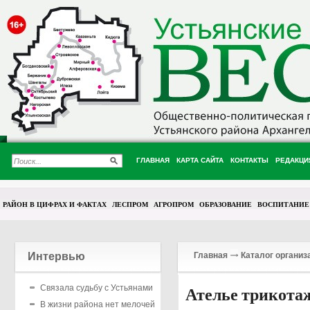
ГЛАВНАЯ
КАРТА САЙТА
КОНТАКТЫ
РЕДАКЦИ
РАЙОН В ЦИФРАХ И ФАКТАХ
ЛЕСПРОМ
АГРОПРОМ
ОБРАЗОВАНИЕ
ВОСПИТАНИЕ
Интервью
Главная
Каталог организ
Связала судьбу с Устьянами
Ателье трикот
В жизни района нет мелочей