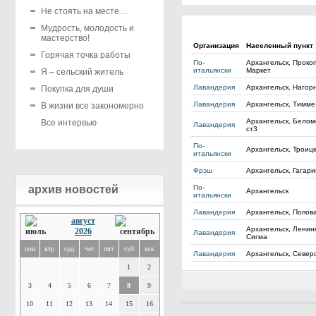
Не стоять на месте…
Мудрость, молодость и
мастерство!
Организация
Населенный пункт
Горячая точка работы
По-
Архангельск, Проко
итальянски
Маркет
Я – сельский житель
Лавандерия
Архангельск, Нагор
Покупка для души
Лавандерия
Архангельск, Тимме,
В жизни все закономерно
Архангельск, Белом
Все интервью
Лавандерия
ст3
По-
Архангельск, Троицк
итальянски
Фрэш
Архангельск, Гагари
архив новостей
По-
Архангельск
итальянски
Лавандерия
Архангельск, Попова
август
Архангельск, Ленинг
2026
Лавандерия
Сигма
пон
втр
срд
чет
пят
суб
вск
Лавандерия
Архангельск, Север
1
2
3
4
5
6
7
8
9
10
11
12
13
14
15
16