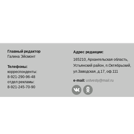
Главный редактор
Адрес редакции:
Галина Эйсмонт
165210, Архангельская область,
Устьянский район, п.Октябрьский,
Телефоны:
ул.Заводская, д.17, оф.111
корреспонденты:
8-921-290-96-48
е-mail:
ustvesty@mail.ru
отдел рекламы:
8-921-245-70-90