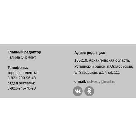
Главный редактор
Адрес редакции:
Галина Эйсмонт
165210, Архангельская область,
Устьянский район, п.Октябрьский,
Телефоны:
ул.Заводская, д.17, оф.111
корреспонденты:
8-921-290-96-48
е-mail:
ustvesty@mail.ru
отдел рекламы:
8-921-245-70-90