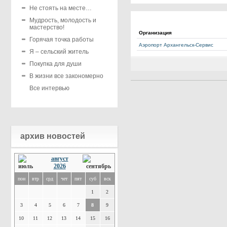
Не стоять на месте…
Мудрость, молодость и
мастерство!
Организация
Горячая точка работы
Аэропорт Архангельск-Сервис
Я – сельский житель
Покупка для души
В жизни все закономерно
Все интервью
архив новостей
август
2026
пон
втр
срд
чет
пят
суб
вск
1
2
3
4
5
6
7
8
9
10
11
12
13
14
15
16