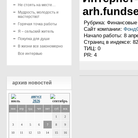
Не стоять на месте…
arh.fundse
Мудрость, молодость и
мастерство!
Рубрика: Финансовые
Горячая точка работы
Сайт компании:
Фонд
Я – сельский житель
Начало работы: 8 апр
Покупка для души
Страниц в индексе: 8
В жизни все закономерно
ТИЦ: 0
Все интервью
PR: 4
архив новостей
август
2026
пон
втр
срд
чет
пят
суб
вск
1
2
3
4
5
6
7
8
9
10
11
12
13
14
15
16