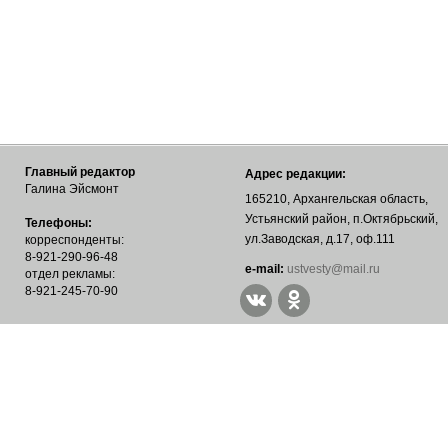
Главный редактор
Адрес редакции:
Галина Эйсмонт
165210, Архангельская область,
Устьянский район, п.Октябрьский,
Телефоны:
ул.Заводская, д.17, оф.111
корреспонденты:
8-921-290-96-48
е-mail:
ustvesty@mail.ru
отдел рекламы:
8-921-245-70-90