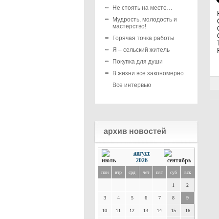
Не стоять на месте…
Мудрость, молодость и
мастерство!
Горячая точка работы
Я – сельский житель
Покупка для души
В жизни все закономерно
Все интервью
архив новостей
август
2026
пон
втр
срд
чет
пят
суб
вск
1
2
3
4
5
6
7
8
9
10
11
12
13
14
15
16