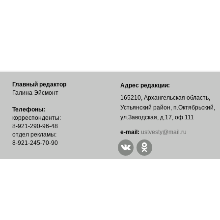
Главный редактор
Адрес редакции:
Галина Эйсмонт
165210, Архангельская область,
Устьянский район, п.Октябрьский,
Телефоны:
ул.Заводская, д.17, оф.111
корреспонденты:
8-921-290-96-48
е-mail:
ustvesty@mail.ru
отдел рекламы:
8-921-245-70-90