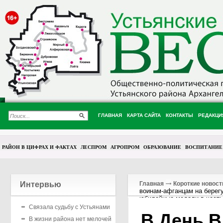
ГЛАВНАЯ
КАРТА САЙТА
КОНТАКТЫ
РЕДАКЦИ
РАЙОН В ЦИФРАХ И ФАКТАХ
ЛЕСПРОМ
АГРОПРОМ
ОБРАЗОВАНИЕ
ВОСПИТАНИЕ
Интервью
Главная
Короткие новост
воинам-афганцам на берегу
юбилейные медали в честь
Связала судьбу с Устьянами
В День В
В жизни района нет мелочей