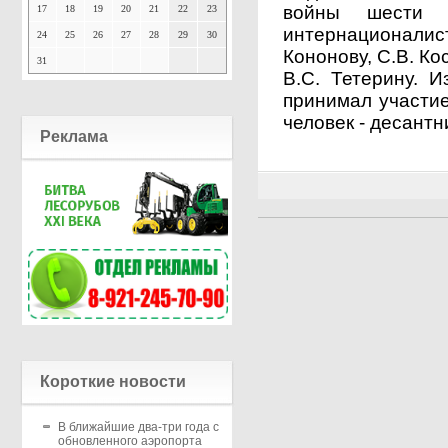
войны шести 
17
18
19
20
21
22
23
интернационали
24
25
26
27
28
29
30
Кононову, С.В. Ко
31
В.С. Тетерину. И
принимал участие
человек - десантн
Реклама
Короткие новости
В ближайшие два-три года с
обновленного аэропорта