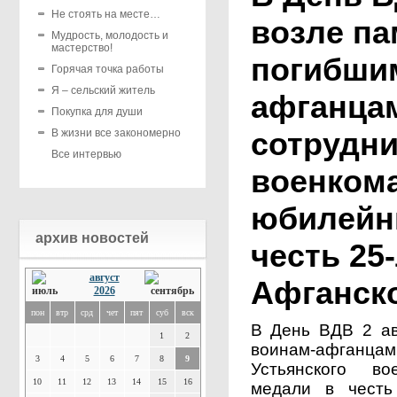
Не стоять на месте…
возле па
Мудрость, молодость и
мастерство!
погибши
Горячая точка работы
Я – сельский житель
афганцам
Покупка для души
сотрудни
В жизни все закономерно
Все интервью
военком
юбилейн
архив новостей
честь 25
август
Афганск
2026
пон
втр
срд
чет
пят
суб
вск
В День ВДВ 2 ав
1
2
воинам-афганца
3
4
5
6
7
8
9
Устьянского в
10
11
12
13
14
15
16
медали в честь