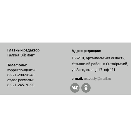
Главный редактор
Адрес редакции:
Галина Эйсмонт
165210, Архангельская область,
Устьянский район, п.Октябрьский,
Телефоны:
ул.Заводская, д.17, оф.111
корреспонденты:
8-921-290-96-48
е-mail:
ustvesty@mail.ru
отдел рекламы:
8-921-245-70-90