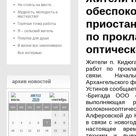
Не стоять на месте…
обеспок
Мудрость, молодость и
мастерство!
приоста
Горячая точка работы
Я – сельский житель
по прокл
Покупка для души
оптическ
В жизни все закономерно
Все интервью
Жители п. Кидюг
работ по прокла
связи. Начал
архив новостей
Архангельского 
Устинов сообщает
-Бригада ООО «
август
2026
выполняющая р
пон
втр
срд
чет
пят
суб
вск
волоконно­опт
Алферовской до 
1
2
в связи с нового
3
4
5
6
7
8
9
настоящее вре
10
11
12
13
14
15
16
техники и выех