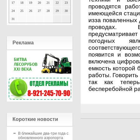
17
18
19
20
21
22
23
проводятся раб
24
25
26
27
28
29
30
имеющейся стаци
из­за поваленных
31
проводах. Во
предусматривает
погодных яв
Реклама
соответствующе
появится и возм
включена цифрова
емкость которой 
работы. Говорить
так как тепер
бесперебойной ра
Короткие новости
В ближайшие два-три года с
обновленного аэропорта