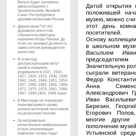
Вельск будет налажено
Датой открытия 
авиасообщение с
Архангельском, Москвой,
положившей нача
Санкт-Петербургом и
музею, можно сч
другими регионами России.
этот день комн
Директором ГКУ АО
Дорожное агентство
посетителей.
«Архангельскавтодор
Основу коллекци
назначен Игорь Пинаев. До
этого он занимал должность
в школьном музе
заместителя руководителя
Василием Ива
агентства.
председателем
В этом году
диспансеризацию могут
Значительную рол
пройти северяне,
сыграли ветеран
родившиеся в 1921, 1924,
1927, 1930, 1933, 1936, 1939,
Федор Константи
1942, 1945, 1948, 1951, 1954,
1957, 1960, 1963, 1966, 1969,
Анна Семено
1972, 1975, 1978, 1981, 1984,
Александрович Г
1987, 1990,1993, 1996 годах
Иван Васильеви
В Минтруде не планируют
пересматривать право
Березин, Георг
разных категорий льготников
Егорович Попов
на досрочную пенсию
многие другие
За неправильно
начисленные коммунальные
пополнение музей
услуги управляющие
Устьянской сред
компании теперь будут