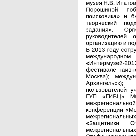
музея Н.В. Ипато
Порошиной по
поисковика» и 
творческий под
задания». Орг
руководителей 
организацию и под
В 2013 году сотр
международн
«Интермузей-201
фестивале наивно
Москва); между
Архангельск)
пользователей у
ГУП «ГИВЦ» Мин
межрегиональ
конференции «Моя
межрегиональных
«Защитники От
межрегиональн