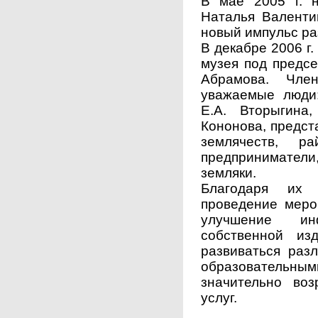
В мае 2005 г. 
Наталья Валенти
новый импульс ра
В декабре 2006 г
музея под предсе
Абрамова. Чле
уважаемые люди:
Е.А. Вторыгина
Кононова, предст
землячеств, ра
предпринимател
земляки.
Благодаря их 
проведение меро
улучшение инф
собственной изд
развиваться раз
образователь
значительно воз
услуг.