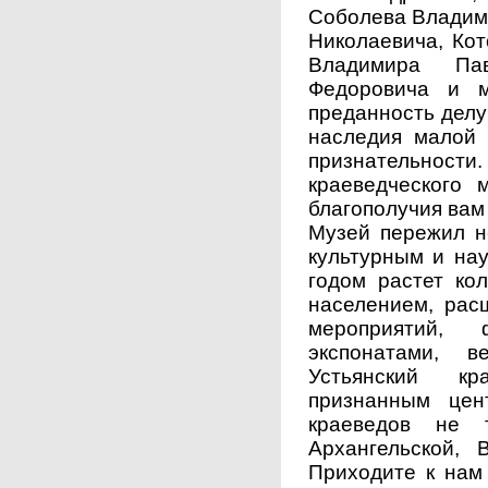
Соболева Владим
Николаевича, Ко
Владимира Пав
Федоровича и м
преданность делу
наследия малой 
признательнос
краеведческого 
благополучия вам
Музей пережил не
культурным и на
годом растет ко
населением, рас
мероприятий,
экспонатами, в
Устьянский кр
признанным цен
краеведов не 
Архангельской, 
Приходите к нам