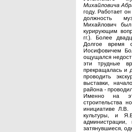
Михайловича Абр
году. Работает он
должность му
Михайлович был
курирующим вопр
гг.). Более два
Долгое время 
Иосифовичем Бо
ощущался недоста
эти трудные вр
прекращалась и д
проводить экску
выставки, начал
района - проводил
Именно на эт
строительства но
инициативе Л.В.
культуры, и Я.
администрации, 
затянувшиеся, од