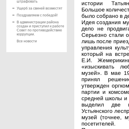
штрафовать
истории Татья
Ущерб за свиней возместят
Большое количест
было собрано в д
Поздравляем с победой!
Идея создания му
В администрации района
создан и приступил к работе
дело не продвиг
Совет по противодействию
Серьезно стали о
коррупции.
лишь после приез
Все новости
управления куль
который на встр
Е.И. Жемерикин
«изыскивать лю
музей». В мае 1
принял решени
утвержден оргком
партии и комсомо
средней школы и 
выделил две 
Устьянского лесп
музей (точнее, 
посетителей.