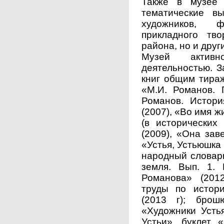
Также в музее 
тематические вы
художников, 
прикладного тво
района, но и друг
Музей активн
деятельностью. З
книг общим тираж
«М.И. Романов. 
Романов. Истори
(2007), «Во имя ж
(в исторических
(2009), «Она зав
«Устья, Устьюшка 
народный словарь
земля. Вып. 1.
Романова» (201
труды по истор
(2013 г); брош
«Художники Усть
Устьи», буклет 