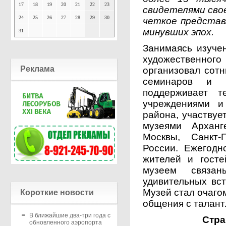
17
18
19
20
21
22
23
свидетелями сво
24
25
26
27
28
29
30
четкое представ
минувших эпох.
31
Занимаясь изуче
художественного
Реклама
организовал сотн
семинаров и н
поддерживает т
учреждениями и
района, участвуе
музеями Арханге
Москвы, Санкт-
России. Ежегодн
жителей и госте
музеем связа
удивительных вс
Музей стал очаго
Короткие новости
общения с талан
В ближайшие два-три года с
Стра
обновленного аэропорта