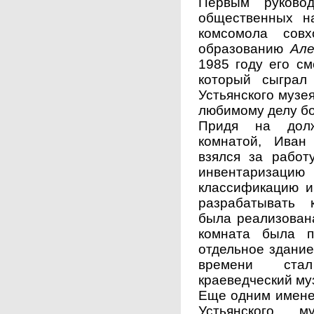
Первым руково
общественных на
комсомола совх
образованию
Але
1985 году его с
который сыграл
Устьянского музе
любимому делу бо
Придя на долж
комнатой, Иван
взялся за работ
инвентаризаци
классификацию и
разрабатывать 
была реализована
комната была п
отдельное здание
времени стал
краеведческий му
Еще одним имене
Устьянского