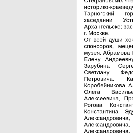
Стефановских чте
историко-краеве
Тарногский гор
заседании Уст
Архангельске; за
г. Москве.
От всей души хоч
спонсоров, мец
музея: Абрамова 
Елену Андреевн
Зарубина Серг
Светлану Федо
Петровича, К
Коробейникова А
Олега Василь
Алексеевича, Пр
Рогова Констан
Константина Эд
Александрови
Александров
Александровича,