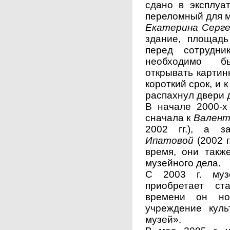
сдано в эксплуа
переломный для м
Екатерина Серге
здание, площадь
перед сотрудн
необходимо б
открывать картин
короткий срок, и
распахнул двери 
В начале 2000-х
сначала к
Валент
2002 гг.), а 
Ипатовой
(2002 
время, они такж
музейного дела.
С 2003 г. муз
приобретает ст
времени он но
учреждение куль
музей».