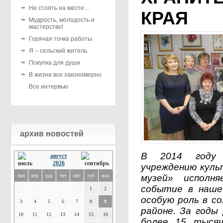
Не стоять на месте…
КРАЯ
Мудрость, молодость и
мастерство!
Горячая точка работы
Я – сельский житель
Покупка для души
В жизни все закономерно
Все интервью
архив новостей
В 2014 году 
август
2026
учреждению куль
пон
втр
срд
чет
пят
суб
вск
музей» исполн
событие в наше
1
2
особую роль в с
3
4
5
6
7
8
9
районе. За годы
10
11
12
13
14
15
16
более 15 тысяч