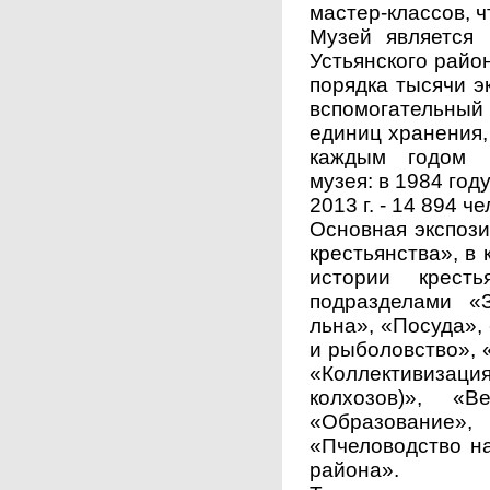
мастер-классов, ч
Музей является
Устьянского райо
порядка тысячи эк
вспомогательный
единиц хранения, 
каждым годом р
музея: в 1984 году
2013 г. - 14 894 че
Основная экспози
крестьянства», в
истории крес
подразделами «З
льна», «Посуда»,
и рыболовство», 
«Коллективиза
колхозов)», «В
«Образовани
«Пчеловодство на
района».