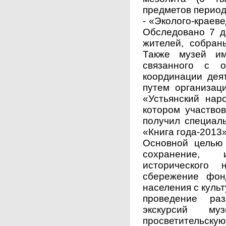
предметов период
- «Эколого-краеве
Обследовано 7 д
жителей, собран
Также музей им
связанного с 
координации дея
путем организац
«Устьянский наро
котором участво
получил специал
«Книга года-2013»
Основной целью
сохранение, 
исторического 
сбережение фон
населения с культ
проведение ра
экскурсий му
просветительскую