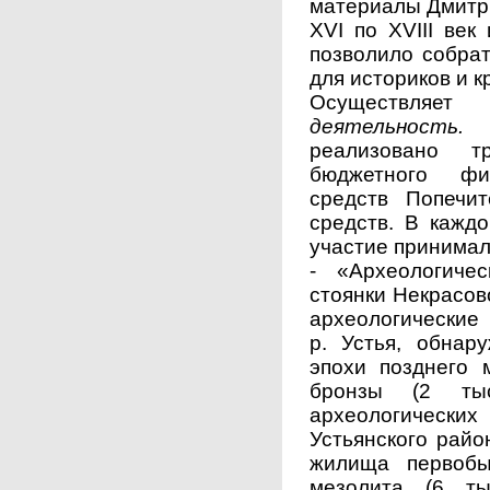
материалы Дмитри
XVI по XVIII век
позволило собра
для историков и к
Осуществля
деятельность
реализовано т
бюджетного фин
средств Попечит
средств. В кажд
участие принимал
- «Археологиче
стоянки Некрасов
археологические
р. Устья, обнар
эпохи позднего м
бронзы (2 тыс
археологическ
Устьянского райо
жилища первобы
мезолита (6 ты