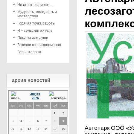
Не стоять на месте…
лесозаг
Мудрость, молодость и
мастерство!
комплек
Горячая точка работы
Я – сельский житель
Покупка для души
В жизни все закономерно
Все интервью
архив новостей
август
2026
пон
втр
срд
чет
пят
суб
вск
1
2
3
4
5
6
7
8
9
Автопарк ООО «У
10
11
12
13
14
15
16