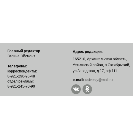
Главный редактор
Адрес редакции:
Галина Эйсмонт
165210, Архангельская область,
Устьянский район, п.Октябрьский,
Телефоны:
ул.Заводская, д.17, оф.111
корреспонденты:
8-921-290-96-48
е-mail:
ustvesty@mail.ru
отдел рекламы:
8-921-245-70-90