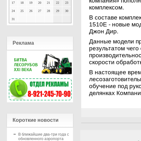
компания» попол
17
18
19
20
21
22
23
комплексом.
24
25
26
27
28
29
30
В составе компле
31
1510Е - новые мо
Джон Дир.
Данные модели п
Реклама
результатом чего
производительнос
скорости обработк
В настоящее вре
лесозаготовитель
обучение под рук
делянках Компани
Короткие новости
В ближайшие два-три года с
обновленного аэропорта