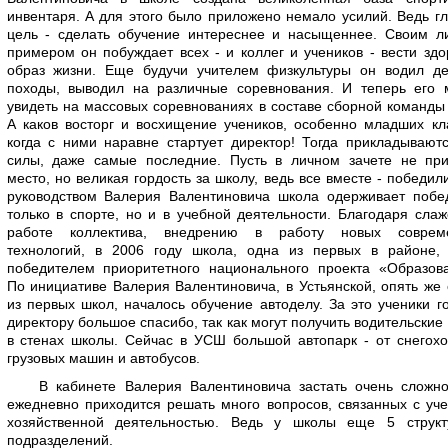
инвентаря. А для этого было приложено немало усилий. Ведь г
цель - сделать обучение интереснее и насыщеннее. Своим л
примером он побуждает всех - и коллег и учеников - вести зд
образ жизни. Еще будучи учителем физкультуры он водил де
походы, выводил на различные соревнования. И теперь его 
увидеть на массовых соревнованиях в составе сборной команд
А каков восторг и восхищение учеников, особенно младших кл
когда с ними наравне стартует директор! Тогда прикладывают
силы, даже самые последние. Пусть в личном зачете не при
место, но великая гордость за школу, ведь все вместе - победил
руководством Валерия Валентиновича школа одерживает побе
только в спорте, но и в учебной деятельности. Благодаря сла
работе коллектива, внедрению в работу новых соврем
технологий, в 2006 году школа, одна из первых в районе, 
победителем приоритетного национального проекта «Образова
По инициативе Валерия Валентиновича, в Устьянской, опять же
из первых школ, началось обучение автоделу. За это ученики г
директору большое спасибо, так как могут получить водительские
в стенах школы. Сейчас в УСШ большой автопарк - от снегох
грузовых машин и автобусов.
В кабинете Валерия Валентиновича застать очень сложно
ежедневно приходится решать много вопросов, связанных с уч
хозяйственной деятельностью. Ведь у школы еще 5 структ
подразделений.