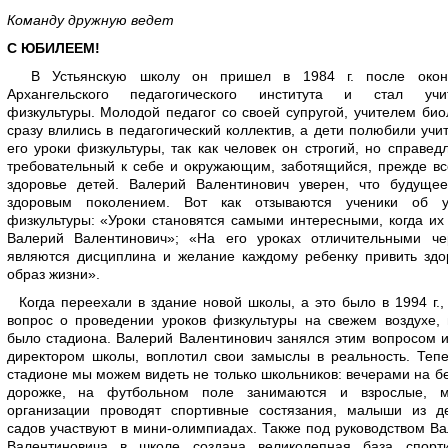
Команду дружную ведет
С ЮБИЛЕЕМ!
В Устьянскую школу он пришел в 1984 г. после окон
Архангельского педагогического института и стал учи
физкультуры. Молодой педагог со своей супругой, учителем био
сразу влились в педагогический коллектив, а дети полюбили учи
его уроки физкультуры, так как человек он строгий, но справед
требовательный к себе и окружающим, заботящийся, прежде вс
здоровье детей. Валерий Валентинович уверен, что будущее
здоровым поколением. Вот как отзываются ученики об у
физкультуры: «Уроки становятся самыми интересными, когда их
Валерий Валентинович»; «На его уроках отличительными че
являются дисциплина и желание каждому ребенку привить здо
образ жизни».
Когда переехали в здание новой школы, а это было в 1994 г.,
вопрос о проведении уроков физкультуры на свежем воздухе,
было стадиона. Валерий Валентинович занялся этим вопросом и
директором школы, воплотил свои замыслы в реальность. Теп
стадионе мы можем видеть не только школьников: вечерами на б
дорожке, на футбольном поле занимаются и взрослые, м
организации проводят спортивные состязания, малыши из де
садов участвуют в мини-олимпиадах. Также под руководством В
Валентиновича в школе создана великолепная база спорти