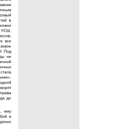
лавная
ичным
оровый
тей в
можно
ы УСШ.
ассов,
ся все
зовое
и! Под
ды не
женной
енных
стала
ние».
 одной
оворят
 права
ода до
, ему
ебой и
урных