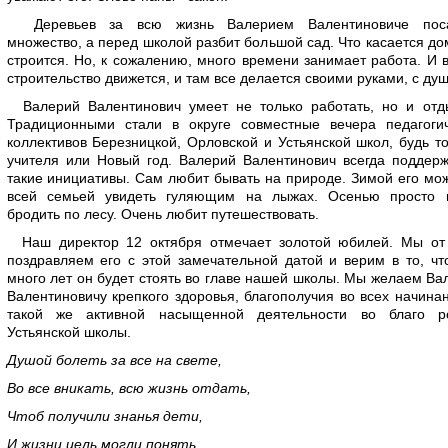
Деревьев за всю жизнь Валерием Валентиновиче пос
множество, а перед школой разбит большой сад. Что касается до
строится. Но, к сожалению, много времени занимает работа. И 
строительство движется, и там все делается своими руками, с ду
Валерий Валентинович умеет не только работать, но и отды
Традиционными стали в округе совместные вечера педагогич
коллективов Березницкой, Орловской и Устьянской школ, будь т
учителя или Новый год. Валерий Валентинович всегда поддер
такие инициативы. Сам любит бывать на природе. Зимой его мо
всей семьей увидеть гуляющим на лыжах. Осенью просто 
бродить по лесу. Очень любит путешествовать.
Наш директор 12 октября отмечает золотой юбилей. Мы от
поздравляем его с этой замечательной датой и верим в то, ч
много лет он будет стоять во главе нашей школы. Мы желаем В
Валентиновичу крепкого здоровья, благополучия во всех начина
такой же активной насыщенной деятельности во благо р
Устьянской школы.
Душой болеть за все на свете,
Во все вникать, всю жизнь отдать,
Чтоб получили знанья дети,
И жизни цель могли понять.