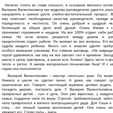
Нелегко стоять во главе сильного, в основном женского колле
Валерию Валентиновичу как мудрому руководителю удается упра
направлять в нужное русло учебно-воспитательный процесс. 
ему помогают необходимые качества руководителя, прежде вс
порядочность и честность. Он очень добрый и щедрый чел
болеющий за общее дело всей душой. Очень близко к с
принимает поражения и неудачи. На все 100% отдает себя ра
семье. Но если вопрос решается между домом и раб
предпочтение отдает работе. Он вникает во все вопросы. Его в
судьба каждого ребенка. Много сил и энергии уделят треб
особого внимания ученикам. Его главная заповедь: «Не навред
порой удивляемся, как ему на все хватает сил и времени. Захо
школу и сразу чувствуешь, в школе есть Хозяин! Здесь чисто и кр
тепло и уютно. А какова материально-техническая база! И с 
годом она пополняется.
Валерий Валентинович – мастер «золотые» руки. Он может
Немало в школе он сделал лично. А дома, как говорит суп
практически все. Говорят, настоящий мужчина должен родить
посадить дерево, построить дом. У Валерия Валентиновича
прекрасных детей - сын и дочь. Они уже взрослые, у каждог
семья, подарили папе по внуку. Строгий, требовательный, забо
папа превратился в мягкого всепрощающего деда. Для Саши и
отец - это личный пример воспитания детей. Они очень лю
уважают его. Слово папы - закон.