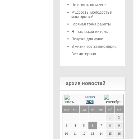
Не стоять на месте…
Мудрость, молодость и
мастерство!
Горячая точка работы
Я – сельский житель
Покупка для души
В жизни все закономерно
Все интервью
архив новостей
август
2026
пон
втр
срд
чет
пят
суб
вск
1
2
3
4
5
6
7
8
9
10
11
12
13
14
15
16