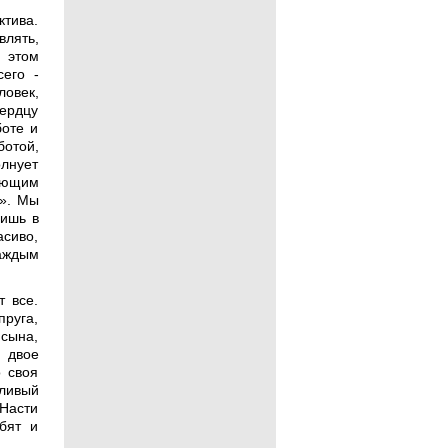
ктива.
влять,
В этом
его -
овек,
ердцу
боте и
отой,
олнует
ующим
и». Мы
дишь в
асиво,
каждым
 все.
руга,
 сына,
 двое
о своя
тливый
 Насти
бят и