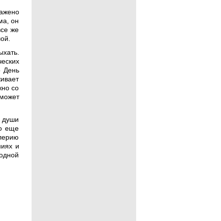
ажено
ма, он
все же
шой.
хать.
еских
о День
живает
жно со
может
 души
то еще
алерию
ниях и
одной