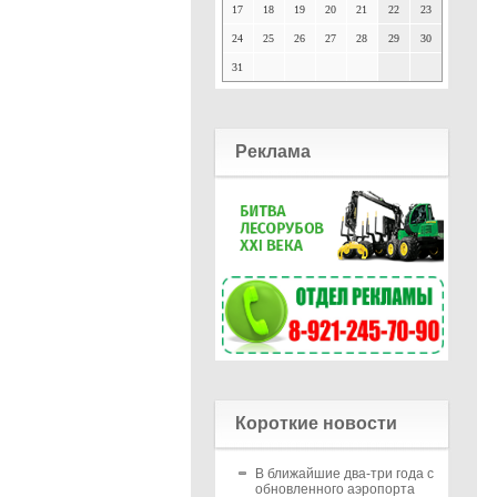
17
18
19
20
21
22
23
24
25
26
27
28
29
30
31
Реклама
Короткие новости
В ближайшие два-три года с
обновленного аэропорта