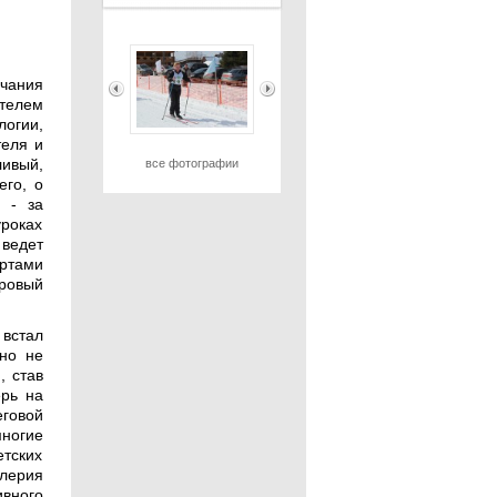
чания
телем
логии,
теля и
ливый,
все фотографии
его, о
 - за
роках
 ведет
ртами
ровый
 встал
 но не
, став
ерь на
еговой
ногие
тских
алерия
вного