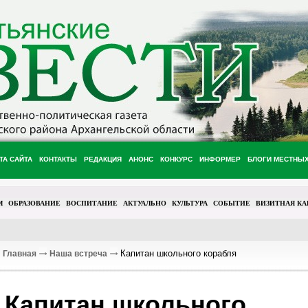
ТА САЙТА
КОНТАКТЫ
РЕДАКЦИЯ
АНОНС
КОНКУРС
ИНФОРМЕР
БЛОГИ МЕСТНЫ
М
ОБРАЗОВАНИЕ
ВОСПИТАНИЕ
АКТУАЛЬНО
КУЛЬТУРА
СОБЫТИЕ
ВИЗИТНАЯ КА
Капитан школьного корабля
Главная
Наша встреча
Капитан школьного