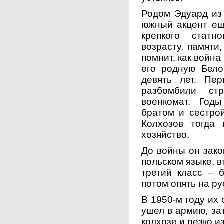
Родом Эдуард из 
южный акцент ещ
крепкого статн
возрасту, памяти
помнит, как война
его родную Бело
девять лет. Пе
разбомбили ст
военкомат. Год
братом и сестрой
Колхозов тогда
хозяйство.
До войны он зако
польском языке, в
третий класс – 
потом опять на ру
В 1950-м году их 
ушел в армию, за
колхозе и резко и