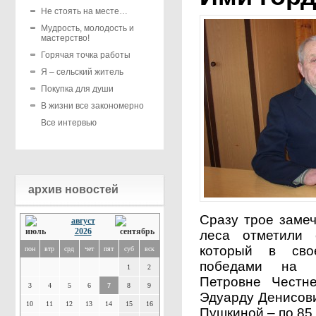
Не стоять на месте…
Мудрость, молодость и
мастерство!
Горячая точка работы
Я – сельский житель
Покупка для души
В жизни все закономерно
Все интервью
архив новостей
Сразу трое замеч
август
2026
леса отметили 
который в сво
пон
втр
срд
чет
пят
суб
вск
победами на «
1
2
Петровне Честн
3
4
5
6
7
8
9
Эдуарду Денисов
10
11
12
13
14
15
16
Пушкиной – по 85.