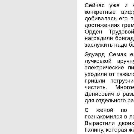
Сейчас уже и н
конкретные циф
добивалась его п
достижениях грем
Орден Трудово
наградили бригад
заслужить надо б
Эдуард Семак е
лучковкой вруч
электрические п
уходили от тяжело
пришли погрузчи
чистить. Мног
Денисович о раз
для отдельного ра
С женой по п
познакомился в л
Вырастили двои
Галину, которая ж