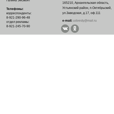
Галина Эйсмонт
165210, Архангельская область,
Устьянский район, п.Октябрьский,
Телефоны:
ул.Заводская, д.17, оф.111
корреспонденты:
8-921-290-96-48
е-mail:
ustvesty@mail.ru
отдел рекламы:
8-921-245-70-90