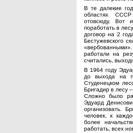
В те далекие го
областях СССР
отовсюду. Вот 
поработать в лес
договор на 2 год
Бестужевского се
«вербованными». 
работали на рез
считались, выход
В 1964 году Эдуа
до выхода на п
Студенецком лесо
Бригадир в лесу –
Сложно было ра
Эдуард Денисови
организовать. Б
человек, к кажд
более начальст
работать, всех но