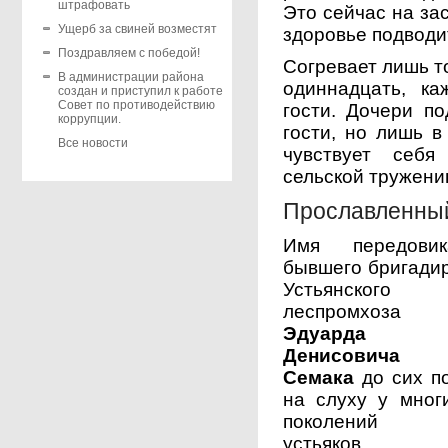
штрафовать
Это сейчас на за
Ущерб за свиней возместят
здоровье подводит
Поздравляем с победой!
Согревает лишь то
В администрации района
одиннадцать, к
создан и приступил к работе
Совет по противодействию
гости. Дочери п
коррупции.
гости, но лишь 
Все новости
чувствует себя
сельской тружени
Прославленный
Имя передовик
бывшего бригади
Устьянского
леспромхоза
Эдуарда
Денисовича
Семака
до сих п
на слуху у мног
поколений
устьяков.