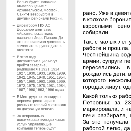
Вельск будет налажено
авиасообщение с
Архангельском, Москвой,
рано. Уже в девят
Санкт-Петербургом и
в колхозе боронит
другими регионами России.
взрослыми сено
Директором ГКУ АО
Дорожное агентство
собирали.
«Архангельскавтодор
назначен Игорь Пинаев. До
Так, с малых лет
этого он занимал должность
заместителя руководителя
работе и прошла.
агентства.
Честнейшина родо
В этом году
армии, супруги пе
диспансеризацию могут
пройти северяне,
переселились 
родившиеся в 1921, 1924,
рождались дети, в
1927, 1930, 1933, 1936, 1939,
1942, 1945, 1948, 1951, 1954,
которого несколь
1957, 1960, 1963, 1966, 1969,
городах живут, од
1972, 1975, 1978, 1981, 1984,
1987, 1990,1993, 1996 годах
Какой только раб
В Минтруде не планируют
пересматривать право
Петровны: за 2
разных категорий льготников
маркировала, и н
на досрочную пенсию
печи разбирала, 
За неправильно
начисленные коммунальные
За это получала
услуги управляющие
работой легко, д
компании теперь будут