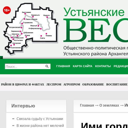
ГЛАВНАЯ
КАРТА САЙТА
КОНТАКТЫ
РЕДАКЦИ
РАЙОН В ЦИФРАХ И ФАКТАХ
ЛЕСПРОМ
АГРОПРОМ
ОБРАЗОВАНИЕ
ВОСПИТАНИЕ
Им
Интервью
Главная
О земляках
Связала судьбу с Устьянами
Ими горд
В жизни района нет мелочей