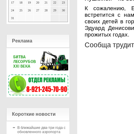
17
18
19
20
21
22
23
К сожалению, Е
24
25
26
27
28
29
30
встретится с на
31
своих детей в го
Эдуард Денисови
прожитых годах.
Реклама
Сообща трудит
Короткие новости
В ближайшие два-три года с
обновленного аэропорта