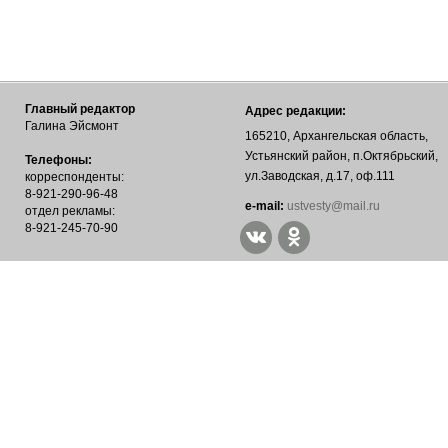
Главный редактор
Адрес редакции:
Галина Эйсмонт
165210, Архангельская область,
Устьянский район, п.Октябрьский,
Телефоны:
ул.Заводская, д.17, оф.111
корреспонденты:
8-921-290-96-48
е-mail:
ustvesty@mail.ru
отдел рекламы:
8-921-245-70-90