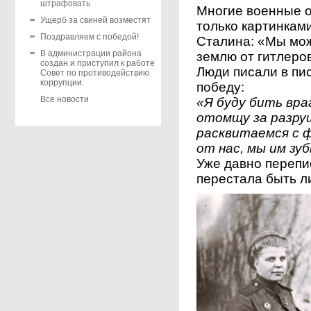
штрафовать
Многие военные о
Ущерб за свиней возместят
только картинкам
Поздравляем с победой!
Сталина: «Мы мож
В администрации района
землю от гитлеро
создан и приступил к работе
Люди писали в пи
Совет по противодействию
коррупции.
победу:
Все новости
«Я буду бить вра
отомщу за разруш
расквитаемся с 
от нас, мы им з
Уже давно перепи
перестала быть л