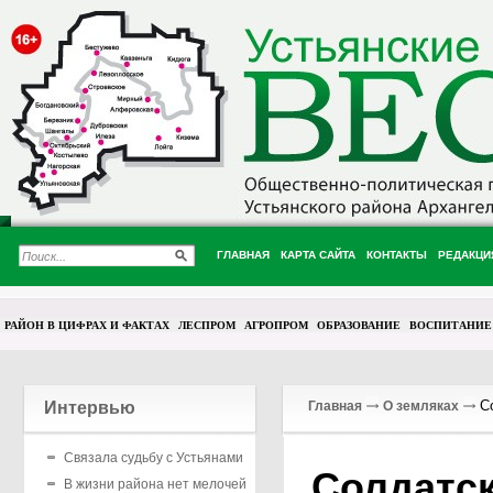
ГЛАВНАЯ
КАРТА САЙТА
КОНТАКТЫ
РЕДАКЦИ
РАЙОН В ЦИФРАХ И ФАКТАХ
ЛЕСПРОМ
АГРОПРОМ
ОБРАЗОВАНИЕ
ВОСПИТАНИЕ
Со
Интервью
Главная
О земляках
Связала судьбу с Устьянами
Солдатс
В жизни района нет мелочей