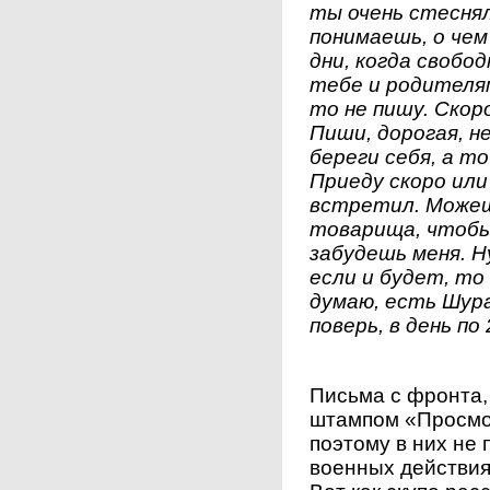
ты очень стеснял
понимаешь, о чем 
дни, когда свобо
тебе и родителя
то не пишу. Скоро
Пиши, дорогая, не
береги себя, а то
Приеду скоро или
встретил. Можешь
товарища, чтобы 
забудешь меня. Ну
если и будет, то 
думаю, есть Шура
поверь, в день по
Письма с фронта,
штампом «Просмо
поэтому в них не 
военных действия