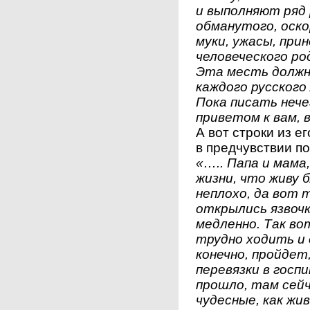
и выполняют ряд 
обманутого, оск
муки, ужасы, пр
человеческого ро
Эта месть должна
каждого русского
Пока писать нече
приветом к вам, 
А вот строки из е
в предчувствии п
«….. Папа и мама
жизни, что живу 
неплохо, да вот 
открылись язвочк
медленно. Так во
трудно ходить и 
конечно, пройдет,
перевязки в госп
прошло, там сей
чудесные, как жив