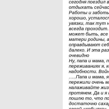
сегодня поездил 
отдыхать сейчас,
Работы и заботы 
хорошо, усталост
увязки, так тут н
всегда проходит. 
может быть, все
матери родины, а
оправдывают себя
далеко. И эта ра
очевидно
Ну, папа и мама, 
переживаниях я, к
надобности. Войн
…..Папа и мама, я
пережили очень мн
налаживайте жизн
протянем. Да и я 
пошлю то, что по
достаточно сахар
своей «кобылке».