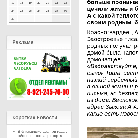
больше проникае
17
18
19
20
21
22
23
ценили жизнь и 
24
25
26
27
28
29
30
А с какой тепло
31
своим родным, б
Красногвардеец А
Заостроевье писал
Реклама
родных получал р
домой была напо
домочатцев:
«Вздравствуйте, 
сынок Тиша, сест
низкий сердечный
в вашей жизни и 
письма, но безре
из дома. Беспок
адрес Зыкова А.А
какие есть ново
Короткие новости
В ближайшие два-три года с
обновленного аэропорта