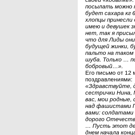
посылать можно п
будет сахара кг 
хлопцы принесли 
имею и девушек з
нет, так я присы
что для Лиды они
будущей жинки, бу
пальто на таком 
шуба. Только … п
бобровый…».
Его письмо от 12 
поздравлениями:
«Здравствуйте, 
сестрички Нина, 
вас, мои родные,
над фашистами Ге
вами: солдатами
дорого Отечеств
… Пусть этот де
днем начала конц