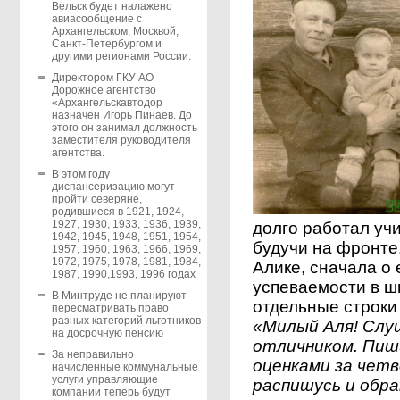
Вельск будет налажено
авиасообщение с
Архангельском, Москвой,
Санкт-Петербургом и
другими регионами России.
Директором ГКУ АО
Дорожное агентство
«Архангельскавтодор
назначен Игорь Пинаев. До
этого он занимал должность
заместителя руководителя
агентства.
В этом году
диспансеризацию могут
пройти северяне,
родившиеся в 1921, 1924,
1927, 1930, 1933, 1936, 1939,
долго работал уч
1942, 1945, 1948, 1951, 1954,
будучи на фронте
1957, 1960, 1963, 1966, 1969,
1972, 1975, 1978, 1981, 1984,
Алике, сначала о 
1987, 1990,1993, 1996 годах
успеваемости в ш
В Минтруде не планируют
отдельные строки
пересматривать право
разных категорий льготников
«Милый Аля! Слуш
на досрочную пенсию
отличником. Пиши
За неправильно
оценками за четв
начисленные коммунальные
услуги управляющие
распишусь и обр
компании теперь будут