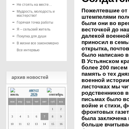
Не стоять на месте…
Пожелтевшие от 
Мудрость, молодость и
мастерство!
штемпелями поле
были они во вре
Горячая точка работы
весточкой до наш
Я – сельский житель
далекой военной
Покупка для души
приносил в семь
В жизни все закономерно
открытка, почтов
Все интервью
было написано вс
В Устьянском кр
более 200 писем
память о тех дня
архив новостей
военной истории
листочках мы чи
август
родственников в
2026
письмах было вс
пон
втр
срд
чет
пят
суб
вск
войне и стихи, 
1
2
фронтовых газет,
3
4
5
6
7
8
9
была заключена н
больше вчитывае
10
11
12
13
14
15
16