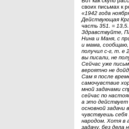
Вот как скупо рас
своих письмах к 
«1942 года ноября
Действующая Кра
часть 351. = 13,5.
Здравствуйте, Па
Нина и Маня, с п
и мама, сообщаю,
получил с-г, т. е 
вы писали, не пол
Сейчас уже письм
вероятно не дойд
Сам я после врем
самочувствие хо
мной задачами сп
сейчас по настоя
а это действует 
основной задачи в
чувствуешь себя 
народом. Хотя в 
задачу, без дела 