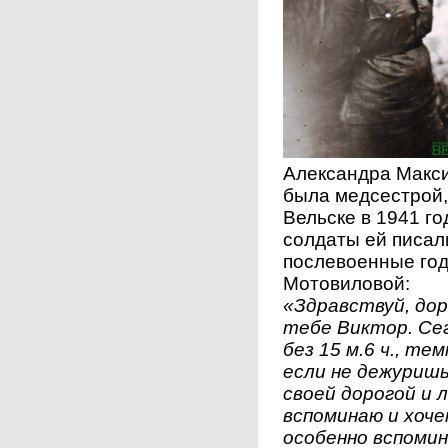
Александра Макс
была медсестрой,
Вельске в 1941 г
солдаты ей писали
послевоенные годы
Мотовиловой:
«Здравствуй, дор
тебе Виктор. Сег
без 15 м.6 ч., те
если не дежуришь
своей дорогой и 
вспоминаю и хоч
особенно вспомин