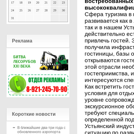
востребованных 
17
18
19
20
21
22
23
высококвалифиц
24
25
26
27
28
29
30
Сфера туризма в 
31
развивается как в
так и в нашем Уст
действительно ест
привлечь гостей. 
Реклама
получила инфраст
гостиницы, базы о
открываются гост
этой отрасли нео
гостеприимства, 
интересуются спе
Как встретить гос
условия для отды
уровне сопровожд
экскурсионное об
требуют специаль
Короткие новости
определенной под
Устьянский индус
В ближайшие два-три года с
ситуацию по разв
обновленного аэропорта