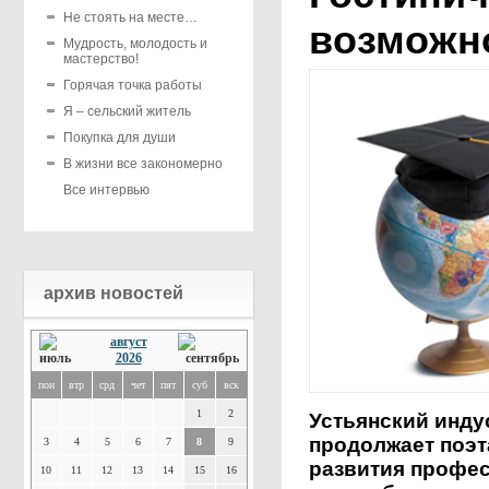
Не стоять на месте…
возможн
Мудрость, молодость и
мастерство!
Горячая точка работы
Я – сельский житель
Покупка для души
В жизни все закономерно
Все интервью
архив новостей
август
2026
пон
втр
срд
чет
пят
суб
вск
1
2
Устьянский инду
продолжает поэ
3
4
5
6
7
8
9
развития профе
10
11
12
13
14
15
16