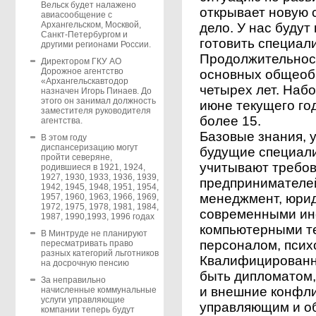
Вельск будет налажено
открывает новую 
авиасообщение с
Архангельском, Москвой,
дело. У нас буду
Санкт-Петербургом и
готовить специали
другими регионами России.
Продолжительност
Директором ГКУ АО
Дорожное агентство
основных общеоб
«Архангельскавтодор
четырех лет. Набо
назначен Игорь Пинаев. До
этого он занимал должность
июне текущего год
заместителя руководителя
более 15.
агентства.
Базовые знания, 
В этом году
диспансеризацию могут
будущие специали
пройти северяне,
учитывают требов
родившиеся в 1921, 1924,
1927, 1930, 1933, 1936, 1939,
предпринимателей
1942, 1945, 1948, 1951, 1954,
менеджмент, юрид
1957, 1960, 1963, 1966, 1969,
1972, 1975, 1978, 1981, 1984,
современными и
1987, 1990,1993, 1996 годах
компьютерными т
В Минтруде не планируют
персоналом, психо
пересматривать право
разных категорий льготников
Квалифицированн
на досрочную пенсию
быть дипломатом
За неправильно
и внешние конфли
начисленные коммунальные
услуги управляющие
управляющим и о
компании теперь будут