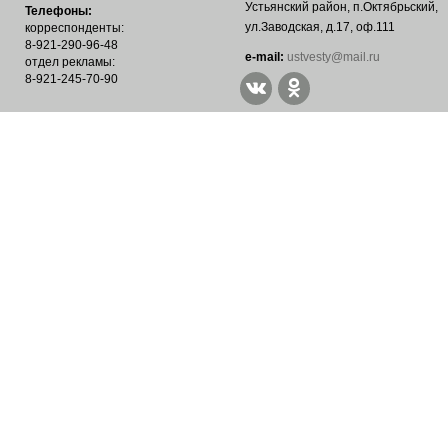
Устьянский район, п.Октябрьский,
Телефоны:
ул.Заводская, д.17, оф.111
корреспонденты:
8-921-290-96-48
е-mail:
ustvesty@mail.ru
отдел рекламы:
8-921-245-70-90