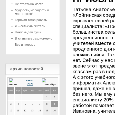
Не стоять на месте…
Татьяна Анатоль
Мудрость, молодость и
мастерство!
«Лойгинская сред
скрывает своей р
Горячая точка работы
специалиста: «Пр
Я – сельский житель
большинства сель
Покупка для души
предпенсионного в
В жизни все закономерно
учителей вместе 
Все интервью
продленного дня и
сложившийся. Таки
нет. Сейчас у нас
звене этот предм
архив новостей
классам раз в не
А с этого учебног
август
информатик Алекс
2026
пришел, даже не 
пон
втр
срд
чет
пят
суб
вск
без него. Мы ему
1
2
специалисту 20% 
3
4
5
6
7
8
9
работой помогает
Ивановна, учител
10
11
12
13
14
15
16