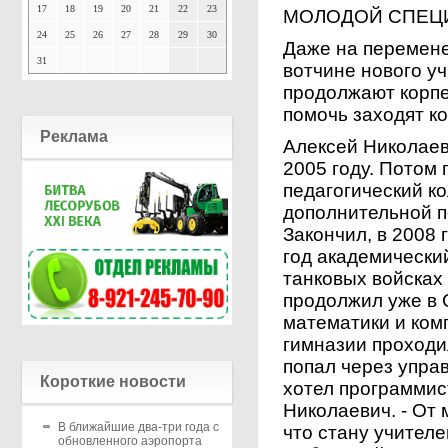
17
18
19
20
21
22
23
МОЛОДОЙ СПЕЦ
24
25
26
27
28
29
30
Даже на перемене
31
вотчине нового уч
продолжают корпе
помочь заходят ко
Реклама
Алексей Николае
2005 году. Потом 
педагогический к
дополнительной п
Закончил, в 2008 
год академический
танковых войсках
продолжил уже в 
математики и ком
гимназии проходи
попал через упра
Короткие новости
хотел программис
Николаевич. - От 
В ближайшие два-три года с
что стану учител
обновленного аэропорта