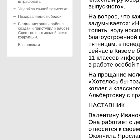
штрафовать
выпускного».
Ущерб за свиней возместят
На вопрос, что ка
Поздравляем с победой!
задумывается: «Н
В администрации района
создан и приступил к работе
топить, воду носи
Совет по противодействию
благоустроенной 
коррупции.
пятницам, в поне
Все новости
сейчас в Киземе б
11 классов информ
в работе особой т
На прощание моло
«Хотелось бы поз
коллег и классно
Альбертовну с пр
НАСТАВНИК
Валентину Иванов
Она работает с де
относится к своем
Окончила Ярослав