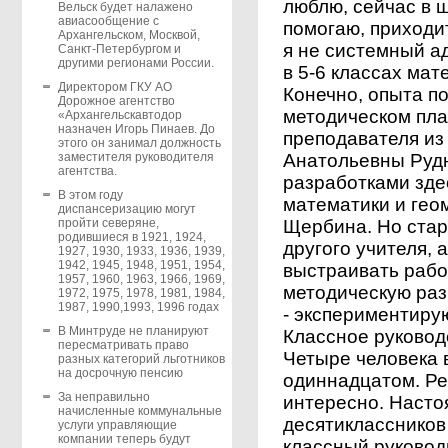
люблю, сейчас в 
Вельск будет налажено
авиасообщение с
помогаю, приходит
Архангельском, Москвой,
я не системный а
Санкт-Петербургом и
другими регионами России.
в 5-6 классах мат
Директором ГКУ АО
Конечно, опыта по
Дорожное агентство
методическом пла
«Архангельскавтодор
назначен Игорь Пинаев. До
преподавателя из
этого он занимал должность
Анатольевны Рудн
заместителя руководителя
агентства.
разработками зде
В этом году
математики и гео
диспансеризацию могут
Щербина. Но стар
пройти северяне,
родившиеся в 1921, 1924,
другого учителя, 
1927, 1930, 1933, 1936, 1939,
1942, 1945, 1948, 1951, 1954,
выстраивать рабо
1957, 1960, 1963, 1966, 1969,
методическую раз
1972, 1975, 1978, 1981, 1984,
1987, 1990,1993, 1996 годах
- экспериментиру
В Минтруде не планируют
Классное руководс
пересматривать право
Четыре человека в
разных категорий льготников
на досрочную пенсию
одиннадцатом. Ре
За неправильно
интересно. Насто
начисленные коммунальные
десятиклассников
услуги управляющие
компании теперь будут
классный руководи