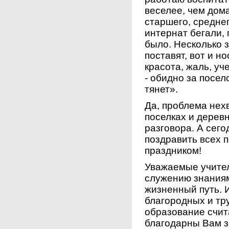
веселее, чем дом
старшего, среднег
интернат бегали,
было. Несколько з
поставят, вот и н
красота, жаль, у
- обидно за посел
тянет».
Да, проблема нех
поселках и деревн
разговора. А сего
поздравить всех 
праздником!
Уважаемые учител
служению знаниям
жизненный путь. 
благородных и т
образование счит
благодарны Вам за