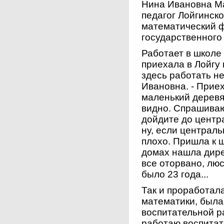
Нина Ивановна Ма
педагог Лойгинск
математический ф
государственного 
Работает в школе 
приехала в Лойгу
здесь работать не
Ивановна. - Приех
маленький деревя
видно. Спрашиваю:
дойдите до центр
ну, если центральн
плохо. Пришла к ш
домах нашла дире
все оторвано, люс
было 23 года...
Так и проработала
математики, была 
воспитательной ра
работаю воспитат