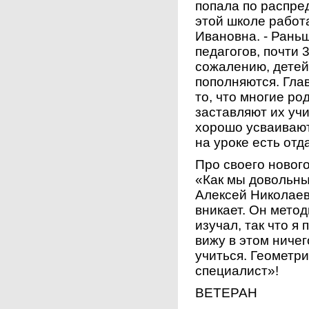
попала по распред
этой школе работ
Ивановна. - Раньш
педагогов, почти 3
сожалению, детей
пополняются. Глав
то, что многие ро
заставляют их учи
хорошо усваивают
на уроке есть отд
Про своего новог
«Как мы довольны,
Алексей Николаев
вникает. Он мето
изучал, так что я
вижу в этом ниче
учиться. Геометр
специалист»!
ВЕТЕРАН