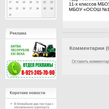
17
18
19
20
21
22
23
11-х классов МБО
МБОУ «ОСОШ №1
24
25
26
27
28
29
30
31
Реклама
Комментарии (
Оставить коммента
Короткие новости
В ближайшие два-три года с
обновленного аэропорта