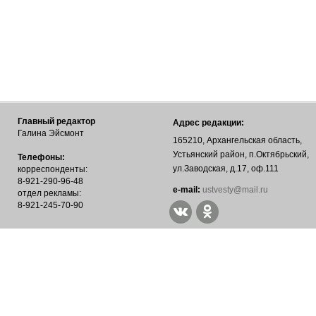
Главный редактор
Адрес редакции:
Галина Эйсмонт
165210, Архангельская область,
Устьянский район, п.Октябрьский,
Телефоны:
ул.Заводская, д.17, оф.111
корреспонденты:
8-921-290-96-48
е-mail:
ustvesty@mail.ru
отдел рекламы:
8-921-245-70-90