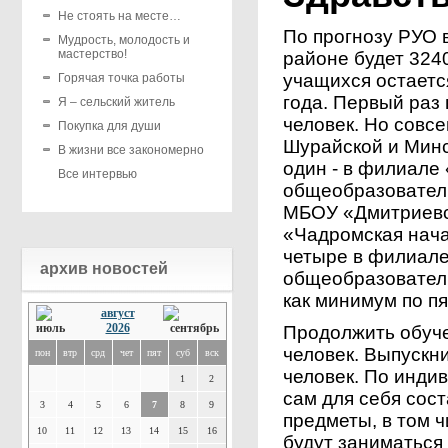
Не стоять на месте…
По прогнозу РУО 
Мудрость, молодость и
мастерство!
районе будет 324
учащихся остаетс
Горячая точка работы
года. Первый раз 
Я – сельский житель
человек. Но совсе
Покупка для души
Шурайской и Минс
В жизни все закономерно
один - в филиале
Все интервью
общеобразователь
МБОУ «Дмитриевс
«Чадромская нача
четыре в филиале
архив новостей
общеобразователь
как минимум по п
август
2026
Продолжить обуче
человек. Выпускн
пон
втр
срд
чет
пят
суб
вск
человек. По инди
1
2
сам для себя сос
3
4
5
6
7
8
9
предметы, в том 
10
11
12
13
14
15
16
будут заниматься 