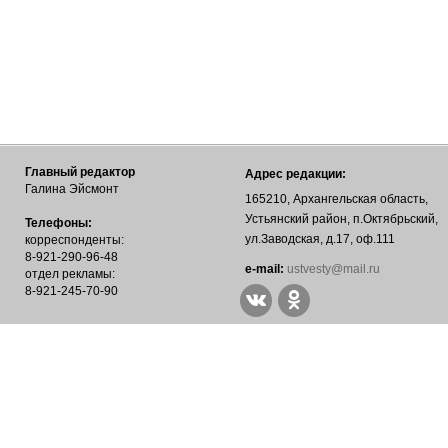
Главный редактор
Адрес редакции:
Галина Эйсмонт
165210, Архангельская область,
Устьянский район, п.Октябрьский,
Телефоны:
ул.Заводская, д.17, оф.111
корреспонденты:
8-921-290-96-48
е-mail:
ustvesty@mail.ru
отдел рекламы:
8-921-245-70-90