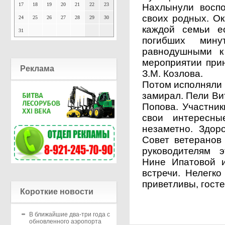
17
18
19
20
21
22
23
Нахлынули восп
своих родных. Ок
24
25
26
27
28
29
30
каждой семьи е
31
погибших мину
равнодушными к
мероприятии при
Реклама
З.М. Козлова.
Потом исполняли п
замирал. Пели Ви
Попова. Участник
свои интересны
незаметно. Здор
Совет ветеранов
руководителям 
Нине Ипатовой 
встречи. Нелегко
приветливы, госте
Короткие новости
В ближайшие два-три года с
обновленного аэропорта