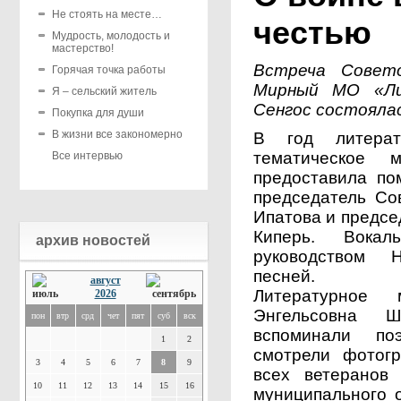
Не стоять на месте…
честью
Мудрость, молодость и
мастерство!
Встреча Совето
Горячая точка работы
Мирный МО «Лих
Я – сельский житель
Сенгос состоялас
Покупка для души
В жизни все закономерно
В год литерат
тематическое 
Все интервью
предоставила по
председатель Со
Ипатова и предс
Киперь. Вокал
архив новостей
руководством Н
песней.
август
Литературное 
2026
Энгельсовна Ш
пон
втр
срд
чет
пят
суб
вск
вспоминали поэ
1
2
смотрели фотогр
3
4
5
6
7
8
9
всех ветеранов
10
11
12
13
14
15
16
муниципального 