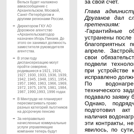
за свой счет.
Вельск будет налажено
авиасообщение с
Глава админист
Архангельском, Москвой,
Санкт-Петербургом и
Друганов дал с
другими регионами России.
претензиям: ­
Директором ГКУ АО
-Гарантийные о
Дорожное агентство
«Архангельскавтодор
устранены после 
назначен Игорь Пинаев. До
этого он занимал должность
благоприятных п
заместителя руководителя
апреле. Застро
агентства.
свои обязательс
В этом году
диспансеризацию могут
подвели техноло
пройти северяне,
при устройстве 
родившиеся в 1921, 1924,
1927, 1930, 1933, 1936, 1939,
исправлено долж
1942, 1945, 1948, 1951, 1954,
По водонагре
1957, 1960, 1963, 1966, 1969,
1972, 1975, 1978, 1981, 1984,
технического за
1987, 1990,1993, 1996 годах
подавало заявку 
В Минтруде не планируют
Однако, подряд
пересматривать право
разных категорий льготников
подготовил акт
на досрочную пенсию
наличия водонагр
За неправильно
эти контракты, н
начисленные коммунальные
услуги управляющие
явилось, по сут
компании теперь будут