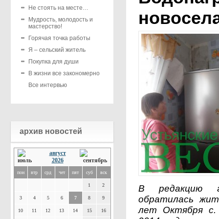
Не стоять на месте…
новосел
Мудрость, молодость и
мастерство!
Горячая точка работы
Я – сельский житель
Покупка для души
В жизни все закономерно
Все интервью
архив новостей
август
2026
пон
втр
срд
чет
пят
суб
вск
1
2
В редакцию г
обратилась жит
3
4
5
6
7
8
9
лет Октября с.
10
11
12
13
14
15
16