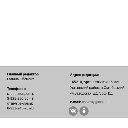
Главный редактор
Адрес редакции:
Галина Эйсмонт
165210, Архангельская область,
Устьянский район, п.Октябрьский,
Телефоны:
ул.Заводская, д.17, оф.111
корреспонденты:
8-921-290-96-48
е-mail:
ustvesty@mail.ru
отдел рекламы:
8-921-245-70-90