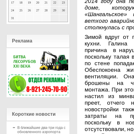
2014 году она п
17
18
19
20
21
22
23
доме, котор
24
25
26
27
28
29
30
«Шангальское» 
31
ветхого аварийн
столкнулась с п
Зимой вдруг от 
Реклама
кухни. Галина 
причина ­ в нар
поскольку талая 
по стене попада
Обеспокоена жи
вентиляции. Он
брошены на че
монтажа. При это
настил из минв
преет, отчего 
новостройки так
Короткие новости
затраты на при
поскольку в но
В ближайшие два-три года с
отсутствовали, н
обновленного аэропорта