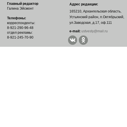
Главный редактор
Адрес редакции:
Галина Эйсмонт
165210, Архангельская область,
Устьянский район, п.Октябрьский,
Телефоны:
ул.Заводская, д.17, оф.111
корреспонденты:
8-921-290-96-48
е-mail:
ustvesty@mail.ru
отдел рекламы:
8-921-245-70-90