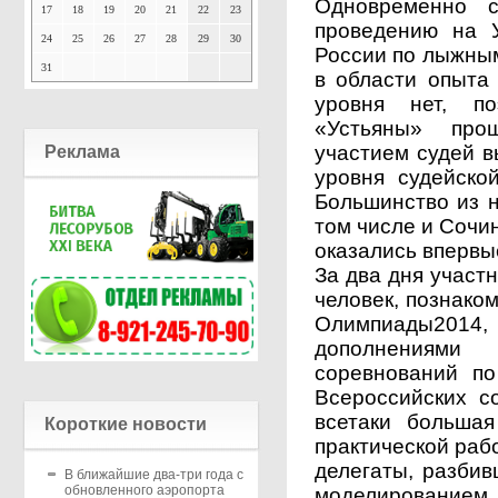
Одновременно с
17
18
19
20
21
22
23
проведению на 
24
25
26
27
28
29
30
России по лыжным
31
в области опыта 
уровня нет, п
«Устьяны» про
участием судей 
Реклама
уровня ­ судейск
Большинство из н
том числе и Сочи
оказались впервы
За два дня участ
человек, познако
Олимпиады­201
дополнениями
соревнований п
Всероссийских с
все­таки больша
Короткие новости
практической раб
делегаты, разбив
В ближайшие два-три года с
обновленного аэропорта
моделированием