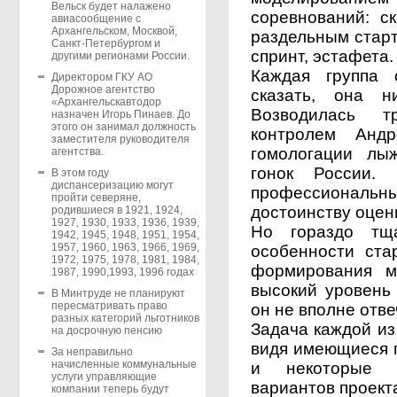
Вельск будет налажено
соревнований: с
авиасообщение с
Архангельском, Москвой,
раздельным старт
Санкт-Петербургом и
спринт, эстафета.
другими регионами России.
Каждая группа 
Директором ГКУ АО
Дорожное агентство
сказать, она н
«Архангельскавтодор
Возводилась т
назначен Игорь Пинаев. До
этого он занимал должность
контролем Андр
заместителя руководителя
гомологации лы
агентства.
гонок России.
В этом году
диспансеризацию могут
профессионал
пройти северяне,
достоинству оцен
родившиеся в 1921, 1924,
1927, 1930, 1933, 1936, 1939,
Но гораздо тща
1942, 1945, 1948, 1951, 1954,
1957, 1960, 1963, 1966, 1969,
особенности ста
1972, 1975, 1978, 1981, 1984,
формирования м
1987, 1990,1993, 1996 годах
высокий уровень 
В Минтруде не планируют
пересматривать право
он не вполне отв
разных категорий льготников
Задача каждой из
на досрочную пенсию
видя имеющиеся п
За неправильно
начисленные коммунальные
и некоторые р
услуги управляющие
вариантов проекта
компании теперь будут