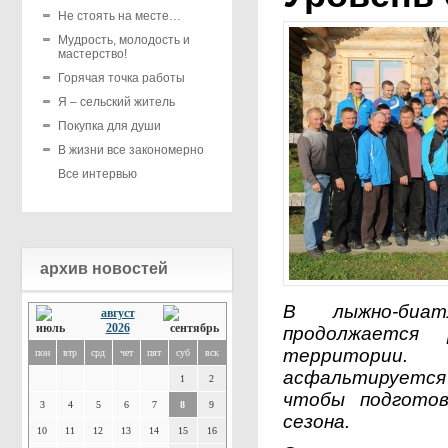
Не стоять на месте…
Мудрость, молодость и
мастерство!
Горячая точка работы
Я – сельский житель
Покупка для души
В жизни все закономерно
Все интервью
архив новостей
В лыжно-биат
август
2026
продолжается 
территории
пон
втр
срд
чет
пят
суб
вск
асфальтируется
1
2
чтобы подгото
3
4
5
6
7
8
9
сезона.
10
11
12
13
14
15
16