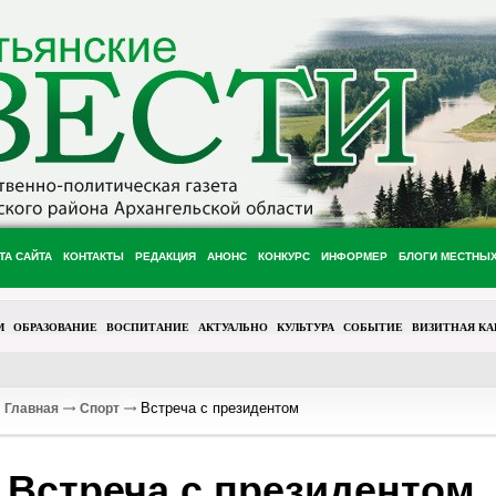
ТА САЙТА
КОНТАКТЫ
РЕДАКЦИЯ
АНОНС
КОНКУРС
ИНФОРМЕР
БЛОГИ МЕСТНЫ
М
ОБРАЗОВАНИЕ
ВОСПИТАНИЕ
АКТУАЛЬНО
КУЛЬТУРА
СОБЫТИЕ
ВИЗИТНАЯ КА
Встреча с президентом
Главная
Спорт
Встреча с президентом