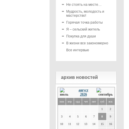
Не стоять на месте…
Мудрость, молодость и
мастерство!
Горячая точка работы
Я – сельский житель
Покупка для души
В жизни все закономерно
Все интервью
архив новостей
август
2026
пон
втр
срд
чет
пят
суб
вск
1
2
3
4
5
6
7
8
9
10
11
12
13
14
15
16