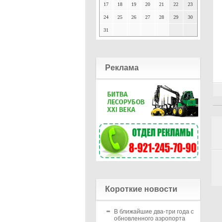
17
18
19
20
21
22
23
24
25
26
27
28
29
30
31
Реклама
Короткие новости
В ближайшие два-три года с
обновленного аэропорта