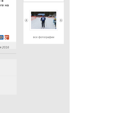
 в
ге на
все фотографии
я 2016