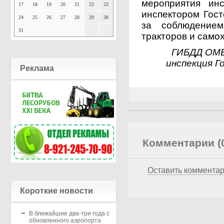
мероприятия ин
17
18
19
20
21
22
23
инспектором Гост
24
25
26
27
28
29
30
за соблюдение
31
тракторов и само
ГИБДД ОМВД
инспекция Г
Реклама
Комментарии (
Оставить коммента
Короткие новости
В ближайшие два-три года с
обновленного аэропорта