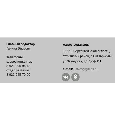
Главный редактор
Адрес редакции:
Галина Эйсмонт
165210, Архангельская область,
Устьянский район, п.Октябрьский,
Телефоны:
ул.Заводская, д.17, оф.111
корреспонденты:
8-921-290-96-48
е-mail:
ustvesty@mail.ru
отдел рекламы:
8-921-245-70-90