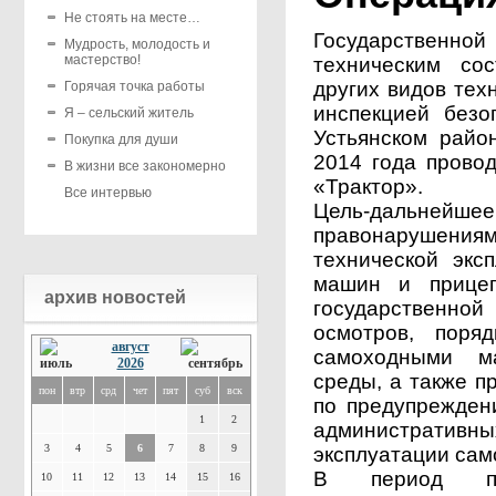
Не стоять на месте…
Государственн
Мудрость, молодость и
мастерство!
техническим со
других видов тех
Горячая точка работы
инспекцией безо
Я – сельский житель
Устьянском райо
Покупка для души
2014 года прово
В жизни все закономерно
«Трактор».
Все интервью
Цель-дальне
правонарушениям
технической экс
машин и прицеп
архив новостей
государственно
осмотров, поря
август
самоходными м
2026
среды, а также п
пон
втр
срд
чет
пят
суб
вск
по предупрежден
1
2
администрати
3
4
5
6
7
8
9
эксплуатации са
В период про
10
11
12
13
14
15
16