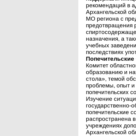
рекомендаций в а
Архангельской об
МО региона с пре
предотвращения 
спиртосодержаще
назначения, а та
учебных заведен
последствиях упо
Попечительские
Комитет областно
образованию и на
стола», темой об
проблемы, опыт и
попечительских со
Изучение ситуаци
государственно-о
попечительские с
распространена в 
учреждениях допо
Архангельской об