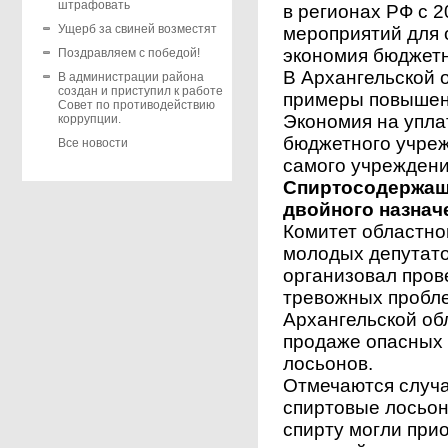
штрафовать
в регионах РФ с 2
Ущерб за свиней возместят
мероприятий для 
экономия бюджетн
Поздравляем с победой!
В Архангельской 
В администрации района
создан и приступил к работе
примеры повышен
Совет по противодействию
Экономия на упла
коррупции.
бюджетного учреж
Все новости
самого учреждени
Спиртосодержащ
двойного назначе
Комитет областно
молодых депутато
организовал прове
тревожных проблем
Архангельской об
продаже опасных 
лосьонов.
Отмечаются случаи
спиртовые лосьон
спирту могли при