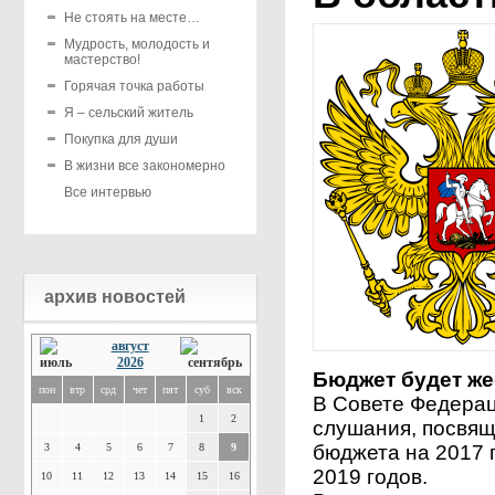
Не стоять на месте…
Мудрость, молодость и
мастерство!
Горячая точка работы
Я – сельский житель
Покупка для души
В жизни все закономерно
Все интервью
архив новостей
август
2026
Бюджет будет же
пон
втр
срд
чет
пят
суб
вск
В Совете Федера
1
2
слушания, посвя
3
4
5
6
7
8
9
бюджета на 2017 
2019 годов.
10
11
12
13
14
15
16