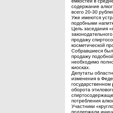
емкостей в средн
содержание алког
всего 20-30 рубле
Уже имеются уст
подобными напит
Цель заседания «к
законодательного
продажу спиртос
косметической пр
Собравшиеся был
продажу подобно
необходимо полнос
киосках.
Депутаты областн
изменения в Феде
государственном 
оборота этилового
спиртосодержащей
потребления алко
Участники «кругл
поддержали иници