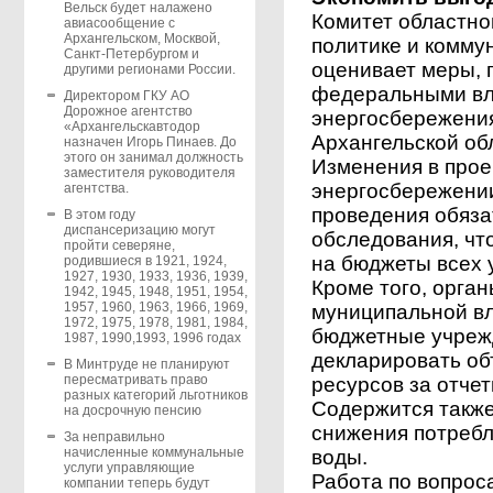
Вельск будет налажено
Комитет областно
авиасообщение с
Архангельском, Москвой,
политике и комму
Санкт-Петербургом и
оценивает меры,
другими регионами России.
федеральными вл
Директором ГКУ АО
Дорожное агентство
энергосбережения
«Архангельскавтодор
Архангельской об
назначен Игорь Пинаев. До
этого он занимал должность
Изменения в прое
заместителя руководителя
энергосбережени
агентства.
проведения обяза
В этом году
диспансеризацию могут
обследования, чт
пройти северяне,
на бюджеты всех 
родившиеся в 1921, 1924,
1927, 1930, 1933, 1936, 1939,
Кроме того, орга
1942, 1945, 1948, 1951, 1954,
1957, 1960, 1963, 1966, 1969,
муниципальной вл
1972, 1975, 1978, 1981, 1984,
бюджетные учреж
1987, 1990,1993, 1996 годах
декларировать об
В Минтруде не планируют
пересматривать право
ресурсов за отчет
разных категорий льготников
Содержится также
на досрочную пенсию
снижения потребл
За неправильно
начисленные коммунальные
воды.
услуги управляющие
Работа по вопрос
компании теперь будут