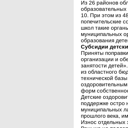
Из 26 районов об
образовательных 
10. При этом из 4
попечительские со
школ такие органы
муниципальных о
образования детей
Субсидии детски
Приняты поправки
организации и об
занятости детей»
из областного бю
технической базы
оздоровительным 
форм собственнос
Детские оздорови
поддержке остро 
муниципальных ла
прошлого века, и
Износ отдельных 