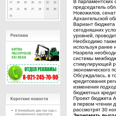
В парламентских 
17
18
19
20
21
22
23
председатель обл
24
25
26
27
28
29
30
Новожилов, сенат
31
Архангельской обл
Вариант бюджета 
сегодняшних усло
уровней, проводи
Реклама
Необходимо также
используя ранее 
Назрела необход
системы межбюдж
стимулирующей ре
экономического п
Обсуждалась, в т
кредитования рег
изменения подход
бюджетных кредит
Проект бюджета А
Короткие новости
в первом чтении 
рассмотрят 30 но
В ближайшие два-три года с
обновленного аэропорта
Экономить выго