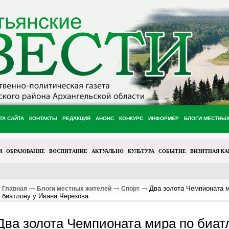
ТА САЙТА
КОНТАКТЫ
РЕДАКЦИЯ
АНОНС
КОНКУРС
ИНФОРМЕР
БЛОГИ МЕСТНЫ
М
ОБРАЗОВАНИЕ
ВОСПИТАНИЕ
АКТУАЛЬНО
КУЛЬТУРА
СОБЫТИЕ
ВИЗИТНАЯ КА
Два золота Чемпионата м
Главная
Блоги местных жителей
Спорт
биатлону у Ивана Черезова
Два золота Чемпионата мира по биат