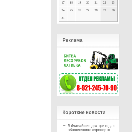
17
18
19
20
21
22
23
24
25
26
27
28
29
30
31
Реклама
Короткие новости
В ближайшие два-три года с
обновленного аэропорта