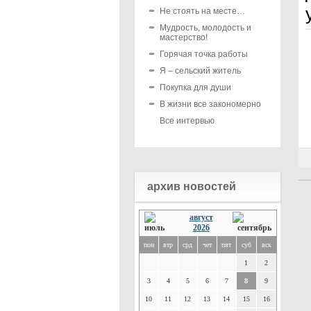
Не стоять на месте…
Мудрость, молодость и
мастерство!
Горячая точка работы
Я – сельский житель
Покупка для души
В жизни все закономерно
Все интервью
архив новостей
август
2026
пон
втр
срд
чет
пят
суб
вск
1
2
3
4
5
6
7
8
9
10
11
12
13
14
15
16