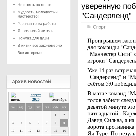
уверенную поб
Не стоять на месте…
Мудрость, молодость и
"Сандерленд"
мастерство!
Горячая точка работы
Спорт
Я – сельский житель
Покупка для души
Проигрышем законч
для команды "Санд
В жизни все закономерно
"Манчестер Сити" с
Все интервью
игроки "Сандерленд
Уже 14 раз встреча
"Сандерленд" и "Ма
архив новостей
счётом 5:0 победил
В матче команд "Ма
август
голов забили след
2026
девятой минуте это
пон
втр
срд
чет
пят
суб
вск
пятнадцатой - Карло
1
2
Давид Сильва, а на
3
4
5
6
7
8
9
ворота противника 
10
11
12
13
14
15
16
Яя Туре. По резуль