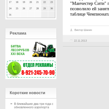
"Манчестер Сити" п
17
18
19
20
21
22
23
позволило ей заня
24
25
26
27
28
29
30
таблице Чемпионат
31
Виктор Шанин
Реклама
22.11.2013
Короткие новости
В ближайшие два-три года с
обновленного аэропорта