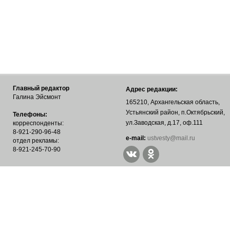
Главный редактор
Адрес редакции:
Галина Эйсмонт
165210, Архангельская область,
Устьянский район, п.Октябрьский,
Телефоны:
ул.Заводская, д.17, оф.111
корреспонденты:
8-921-290-96-48
е-mail:
ustvesty@mail.ru
отдел рекламы:
8-921-245-70-90