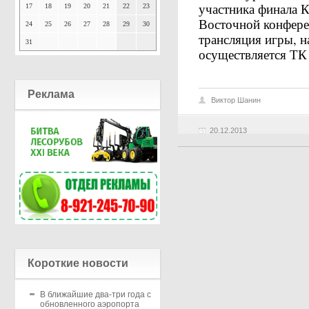
участника финала К
17
18
19
20
21
22
23
Восточной конфере
24
25
26
27
28
29
30
трансляция игры, на
31
осуществляется ТК «
Реклама
Виктор Шанин
20.12.2013
Короткие новости
В ближайшие два-три года с
обновленного аэропорта