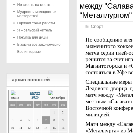
между "Салав
Не стоять на месте…
Мудрость, молодость и
"Металлургом"
мастерство!
Горячая точка работы
Спорт
Я – сельский житель
Покупка для души
По сообщению аген
знаменитого хоккеи
В жизни все закономерно
матча серии плей-
Все интервью
решится за счет иг
Магнитогорска и «
состояться в Уфе в
архив новостей
Специальные меры 
Ледового дворца, 
август
матч между «Метал
2026
местным «Салавато
пон
втр
срд
чет
пят
суб
вск
Восточной конфере
милицией.
1
2
3
4
5
6
7
8
9
Матч между «Сала
10
11
12
13
14
15
16
«Металлурга» из М