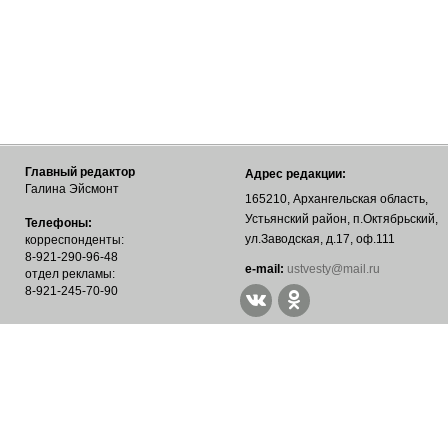
Главный редактор
Адрес редакции:
Галина Эйсмонт
165210, Архангельская область,
Устьянский район, п.Октябрьский,
Телефоны:
ул.Заводская, д.17, оф.111
корреспонденты:
8-921-290-96-48
е-mail:
ustvesty@mail.ru
отдел рекламы:
8-921-245-70-90