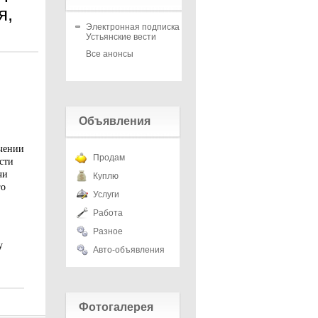
я,
Электронная подписка на
Устьянские вести
Все анонсы
Объявления
ечении
Продам
сти
чи
Куплю
го
Услуги
Работа
Разное
у
Авто-объявления
Фотогалерея