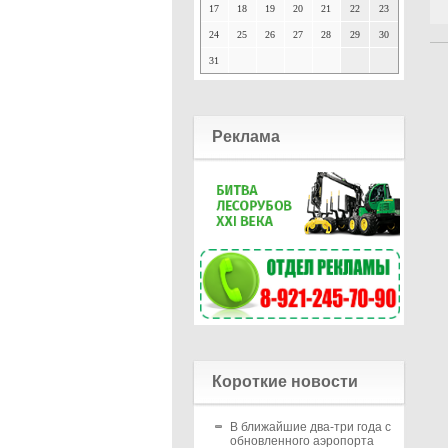
17
18
19
20
21
22
23
24
25
26
27
28
29
30
31
Реклама
Короткие новости
В ближайшие два-три года с
обновленного аэропорта