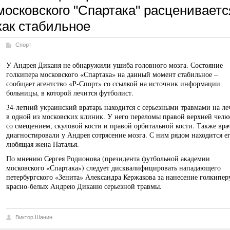
московского "Спартака" расцениваетс
как стабильное
Спорт
У Андрея Диканя не обнаружили ушиба головного мозга. Состояние
голкипера московского «Спартака» на данный момент стабильное –
сообщает агентство «Р-Спорт» со ссылкой на источник информации
больницы, в которой лечится футболист.
34-летний украинский вратарь находится с серьезными травмами на л
в одной из московских клиник. У него переломы правой верхней челю
со смещением, скуловой кости и правой орбитальной кости. Также вра
диагностировали у Андрея сотрясение мозга. С ним рядом находится е
любящая жена Наталья.
По мнению Сергея Родионова (президента футбольной академии
московского «Спартака») следует дисквалифицировать нападающего
петербургского «Зенита» Александра Кержакова за нанесение голкипер
красно-белых Андрею Диканю серьезной травмы.
Виктор Шанин