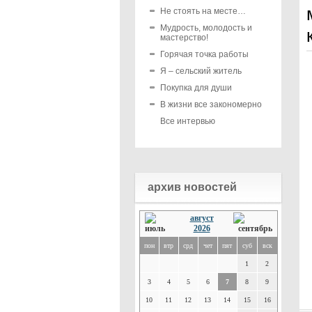
Не стоять на месте…
Мудрость, молодость и
мастерство!
Горячая точка работы
Я – сельский житель
Покупка для души
В жизни все закономерно
Все интервью
архив новостей
август
2026
пон
втр
срд
чет
пят
суб
вск
1
2
3
4
5
6
7
8
9
10
11
12
13
14
15
16