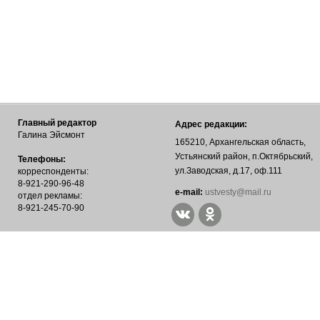
Главный редактор
Адрес редакции:
Галина Эйсмонт
165210, Архангельская область,
Устьянский район, п.Октябрьский,
Телефоны:
ул.Заводская, д.17, оф.111
корреспонденты:
8-921-290-96-48
е-mail:
ustvesty@mail.ru
отдел рекламы:
8-921-245-70-90