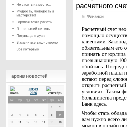
расчетного сче
Не стоять на месте…
Мудрость, молодость и
мастерство!
Финансы
Горячая точка работы
Расчетный счет нео
Я – сельский житель
помощью осуществл
Покупка для души
клиентами. Законод
В жизни все закономерно
обязательным его 
Все интервью
принять от юрлица 
превышающую 100 ты
обойтись. Посредст
заработной платы 
архив новостей
встают перед слож
открыть расчетный
август
условиях. Таким ф
2026
большинства предст
пон
втр
срд
чет
пят
суб
вск
Банк здесь.
1
2
Чтобы стать облада
3
4
5
6
7
8
9
вам нужно всего ли
10
11
12
13
14
15
16
можно в онлайн ре