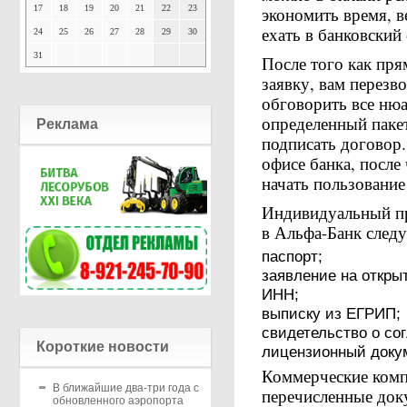
17
18
19
20
21
22
23
экономить время, в
ехать в банковский
24
25
26
27
28
29
30
31
После того как пря
заявку, вам перезв
обговорить все ню
определенный пакет
Реклама
подписать договор.
офисе банка, после
начать пользование
Индивидуальный пр
в Альфа-Банк сле
паспорт;
заявление на открыт
ИНН;
выписку из ЕГРИП;
свидетельство о со
Короткие новости
лицензионный докум
Коммерческие комп
В ближайшие два-три года с
перечисленные док
обновленного аэропорта