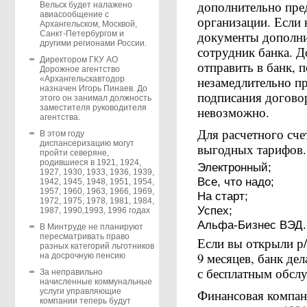
дополнительно пред
Вельск будет налажено
авиасообщение с
организации. Если 
Архангельском, Москвой,
документы дополнит
Санкт-Петербургом и
другими регионами России.
сотрудник банка. 
Директором ГКУ АО
отправить в банк, 
Дорожное агентство
незамедлительно пр
«Архангельскавтодор
назначен Игорь Пинаев. До
подписания договор
этого он занимал должность
заместителя руководителя
невозможно.
агентства.
Для расчетного сче
В этом году
диспансеризацию могут
выгодных тарифов.
пройти северяне,
родившиеся в 1921, 1924,
Электронный;
1927, 1930, 1933, 1936, 1939,
Все, что надо;
1942, 1945, 1948, 1951, 1954,
1957, 1960, 1963, 1966, 1969,
На старт;
1972, 1975, 1978, 1981, 1984,
Успех;
1987, 1990,1993, 1996 годах
Альфа-Бизнес ВЭД.
В Минтруде не планируют
пересматривать право
Если вы открыли р/
разных категорий льготников
9 месяцев, банк де
на досрочную пенсию
с бесплатным обсл
За неправильно
начисленные коммунальные
Финансовая компан
услуги управляющие
компании теперь будут