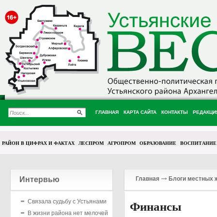
ГЛАВНАЯ
КАРТА САЙТА
КОНТАКТЫ
РЕДАКЦИ
РАЙОН В ЦИФРАХ И ФАКТАХ
ЛЕСПРОМ
АГРОПРОМ
ОБРАЗОВАНИЕ
ВОСПИТАНИЕ
Интервью
Главная
Блоги местных 
Связала судьбу с Устьянами
Финансы
В жизни района нет мелочей