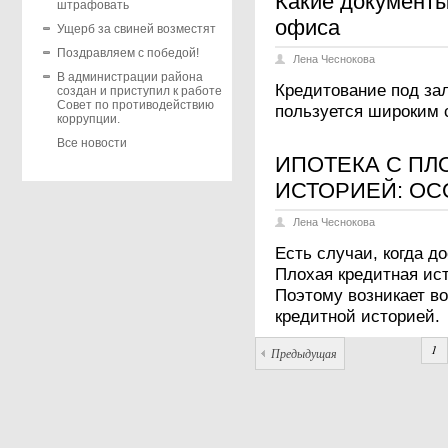
Какие документы
штрафовать
офиса
Ущерб за свиней возместят
Поздравляем с победой!
Лена Чеснокова
В администрации района
Кредитование под за
создан и приступил к работе
Совет по противодействию
пользуется широким 
коррупции.
Все новости
ИПОТЕКА С ПЛ
ИСТОРИЕЙ: О
Лена Чеснокова
Есть случаи, когда д
Плохая кредитная ист
Поэтому возникает во
кредитной историей.
1
Предыдущая