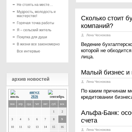
Не стоять на месте…
Мудрость, молодость и
мастерство!
Сколько стоит б
Горячая точка работы
компаний?
Я – сельский житель
Лена Чеснокова
Покупка для души
Ведение бухгалтерско
В жизни все закономерно
которой не обходится
Все интервью
лица.
Малый бизнес и 
архив новостей
Лена Чеснокова
По каким причинам мо
август
кредитовании бизнес
2026
пон
втр
срд
чет
пят
суб
вск
Альфа-Банк: осо
1
2
счета
3
4
5
6
7
8
9
10
11
12
13
14
15
16
Лена Чеснокова