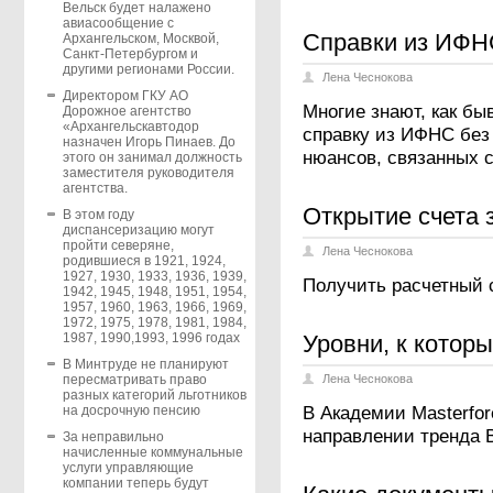
Вельск будет налажено
авиасообщение с
Справки из ИФНС
Архангельском, Москвой,
Санкт-Петербургом и
другими регионами России.
Лена Чеснокова
Директором ГКУ АО
Многие знают, как б
Дорожное агентство
«Архангельскавтодор
справку из ИФНС без
назначен Игорь Пинаев. До
нюансов, связанных 
этого он занимал должность
заместителя руководителя
агентства.
Открытие счета 
В этом году
диспансеризацию могут
пройти северяне,
Лена Чеснокова
родившиеся в 1921, 1924,
1927, 1930, 1933, 1936, 1939,
Получить расчетный с
1942, 1945, 1948, 1951, 1954,
1957, 1960, 1963, 1966, 1969,
1972, 1975, 1978, 1981, 1984,
Уровни, к котор
1987, 1990,1993, 1996 годах
В Минтруде не планируют
Лена Чеснокова
пересматривать право
разных категорий льготников
В Академии Masterfor
на досрочную пенсию
направлении тренда 
За неправильно
начисленные коммунальные
услуги управляющие
компании теперь будут