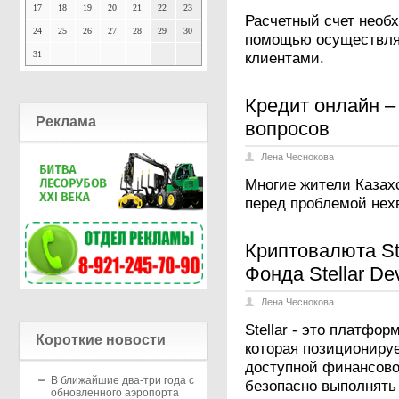
17
18
19
20
21
22
23
Расчетный счет необ
24
25
26
27
28
29
30
помощью осуществля
31
клиентами.
Кредит онлайн –
Реклама
вопросов
Лена Чеснокова
Многие жители Казахс
перед проблемой нехв
Криптовалюта Ste
Фонда Stellar De
Лена Чеснокова
Stellar - это платфор
Короткие новости
которая позиционируе
доступной финансово
В ближайшие два-три года с
безопасно выполнять
обновленного аэропорта