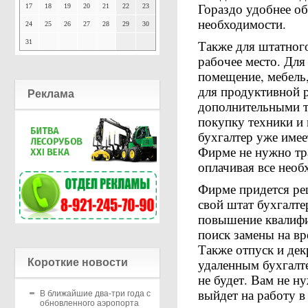
Гораздо удобнее об
17
18
19
20
21
22
23
необходимости.
24
25
26
27
28
29
30
Также для штатног
31
рабочее место. Для
помещение, мебель,
для продуктивной р
Реклама
дополнительными т
покупку техники и
бухгалтер уже имее
Фирме не нужно тр
оплачивая все необ
Фирме придется ре
свой штат бухгалте
повышение квалифи
поиск замены на вр
Также отпуск и дек
удаленным бухгалт
Короткие новости
не будет. Вам не ну
выйдет на работу в
В ближайшие два-три года с
обновленного аэропорта