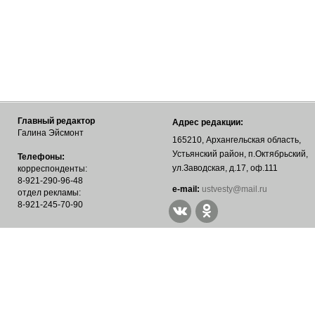
Главный редактор
Адрес редакции:
Галина Эйсмонт
165210, Архангельская область,
Устьянский район, п.Октябрьский,
Телефоны:
ул.Заводская, д.17, оф.111
корреспонденты:
8-921-290-96-48
е-mail:
ustvesty@mail.ru
отдел рекламы:
8-921-245-70-90