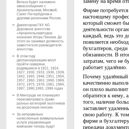
замену на время отп
Вельск будет налажено
авиасообщение с
Фирме потребуется 
Архангельском, Москвой,
Санкт-Петербургом и
настоящему профес
другими регионами России.
который сможет быс
Директором ГКУ АО
деятельности орган
Дорожное агентство
«Архангельскавтодор
каждый, ведь это 
назначен Игорь Пинаев. До
появляется необход
этого он занимал должность
заместителя руководителя
бухгалтеров, среди
агентства.
обязанности. В ито
В этом году
затратам, чего не б
диспансеризацию могут
пройти северяне,
работает удалённо.
родившиеся в 1921, 1924,
1927, 1930, 1933, 1936, 1939,
Почему удалённый 
1942, 1945, 1948, 1951, 1954,
1957, 1960, 1963, 1966, 1969,
качественно выпол
1972, 1975, 1978, 1981, 1984,
он плохо выполнит
1987, 1990,1993, 1996 годах
обратится к нему, а
В Минтруде не планируют
пересматривать право
того, наличие боль
разных категорий льготников
заставляет удален
на досрочную пенсию
свою работу. К то
За неправильно
начисленные коммунальные
фирме и бухгалтеру
услуги управляющие
передачи документ
компании теперь будут