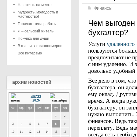
Не стоять на месте…
Финансы
Мудрость, молодость и
мастерство!
Чем выгоден
Горячая точка работы
бухгалтер?
Я – сельский житель
Покупка для души
Услуги
удаленного 
В жизни все закономерно
пользуются большо
Все интервью
предпочитают не пр
с ним удаленно. И 
довольно удобный 
Все дело в том, чт
архив новостей
бухгалтера, он дол
ему оклад. Другими
август
время. А когда рук
2026
бухгалтеру, он зап
пон
втр
срд
чет
пят
суб
вск
нужно выполнить. 
1
2
финансов. Ведь та
3
4
5
6
7
8
9
переплату. Ведь ма
10
11
12
13
14
15
16
всегда есть необхо