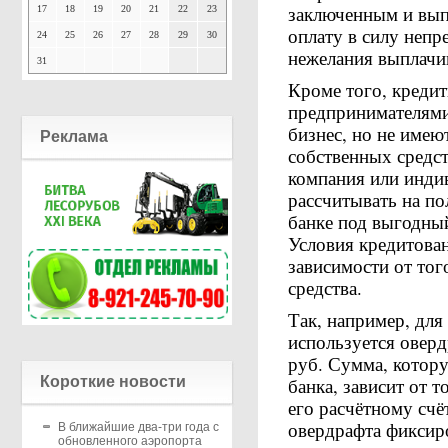
заключенным и вы
17
18
19
20
21
22
23
оплату в силу непр
24
25
26
27
28
29
30
нежелания выплачив
31
Кроме того, кредит
предпринимателями
бизнес, но не имею
Реклама
собственных средс
компания или инди
рассчитывать на п
банке под выгодный
Условия кредитова
зависимости от тог
средства.
Так, например, для
используется оверд
руб. Сумма, котор
банка, зависит от 
Короткие новости
его расчётному сч
овердрафта фиксиро
В ближайшие два-три года с
обновленного аэропорта