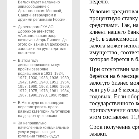
неделю.
Вельск будет налажено
авиасообщение с
Условия кредитова
Архангельском, Москвой,
Санкт-Петербургом и
процентную ставку
другими регионами России.
средствами. Так, н
Директором ГКУ АО
клиент нашего банк
Дорожное агентство
«Архангельскавтодор
руб. в зависимости 
назначен Игорь Пинаев. До
залога может испол
этого он занимал должность
заместителя руководителя
имущество, соотве
агентства.
которая берется в б
В этом году
диспансеризацию могут
При отсутствии зал
пройти северяне,
родившиеся в 1921, 1924,
берётся на 6 месяц
1927, 1930, 1933, 1936, 1939,
залог,то бизнес мо
1942, 1945, 1948, 1951, 1954,
1957, 1960, 1963, 1966, 1969,
млн руб на 6 месяц
1972, 1975, 1978, 1981, 1984,
годовых. Если обор
1987, 1990,1993, 1996 годах
государственного к
В Минтруде не планируют
пересматривать право
приполучении оплат
разных категорий льготников
этом составляет 11
на досрочную пенсию
За неправильно
Срок получения сре
начисленные коммунальные
заявки.
услуги управляющие
компании теперь будут