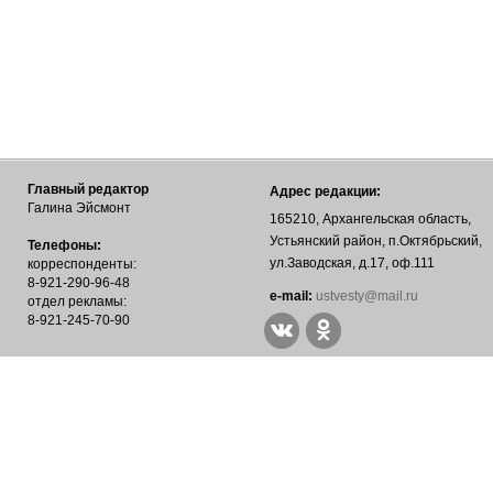
Главный редактор
Адрес редакции:
Галина Эйсмонт
165210, Архангельская область,
Устьянский район, п.Октябрьский,
Телефоны:
ул.Заводская, д.17, оф.111
корреспонденты:
8-921-290-96-48
е-mail:
ustvesty@mail.ru
отдел рекламы:
8-921-245-70-90