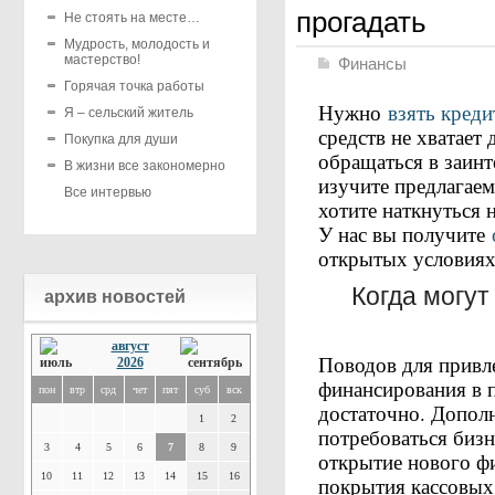
прогадать
Не стоять на месте…
Мудрость, молодость и
мастерство!
Финансы
Горячая точка работы
Нужно
взять креди
Я – сельский житель
средств не хватает 
Покупка для души
обращаться в заинт
В жизни все закономерно
изучите предлагаем
Все интервью
хотите наткнуться 
У нас вы получите
открытых условиях 
Когда могут
архив новостей
август
Поводов для привл
2026
финансирования в 
пон
втр
срд
чет
пят
суб
вск
достаточно. Допол
1
2
потребоваться бизн
3
4
5
6
7
8
9
открытие нового фи
10
11
12
13
14
15
16
покрытия кассовых 