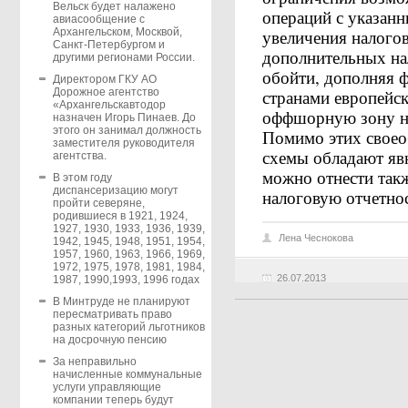
Вельск будет налажено
операций с указан
авиасообщение с
увеличения налогов
Архангельском, Москвой,
Санкт-Петербургом и
дополнительных на
другими регионами России.
обойти, дополняя 
Директором ГКУ АО
странами европейс
Дорожное агентство
«Архангельскавтодор
оффшорную зону не
назначен Игорь Пинаев. До
этого он занимал должность
Помимо этих свое
заместителя руководителя
схемы обладают яв
агентства.
можно отнести такж
В этом году
диспансеризацию могут
налоговую отчетнос
пройти северяне,
родившиеся в 1921, 1924,
1927, 1930, 1933, 1936, 1939,
Лена Чеснокова
1942, 1945, 1948, 1951, 1954,
1957, 1960, 1963, 1966, 1969,
1972, 1975, 1978, 1981, 1984,
26.07.2013
1987, 1990,1993, 1996 годах
В Минтруде не планируют
пересматривать право
разных категорий льготников
на досрочную пенсию
За неправильно
начисленные коммунальные
услуги управляющие
компании теперь будут