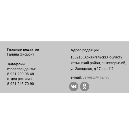
Главный редактор
Адрес редакции:
Галина Эйсмонт
165210, Архангельская область,
Устьянский район, п.Октябрьский,
Телефоны:
ул.Заводская, д.17, оф.111
корреспонденты:
8-921-290-96-48
е-mail:
ustvesty@mail.ru
отдел рекламы:
8-921-245-70-90