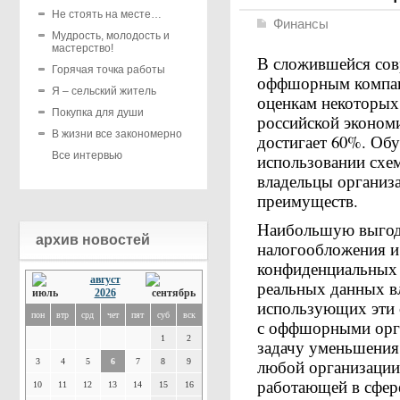
Не стоять на месте…
Финансы
Мудрость, молодость и
мастерство!
В сложившейся сов
Горячая точка работы
оффшорным компани
Я – сельский житель
оценкам некоторых 
Покупка для души
российской эконом
В жизни все закономерно
достигает 60%. Обу
Все интервью
использовании схе
владельцы организ
преимуществ.
Наибольшую выгод
архив новостей
налогообложения и
конфиденциальных 
август
реальных данных в
2026
использующих эти 
пон
втр
срд
чет
пят
суб
вск
с оффшорными орга
1
2
задачу уменьшения
любой организации.
3
4
5
6
7
8
9
работающей в сфере
10
11
12
13
14
15
16