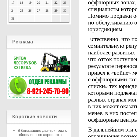
оффшорных зонах, м
17
18
19
20
21
22
23
специалисты которо
24
25
26
27
28
29
30
Помимо продажи оф
31
по обслуживанию о
юрисдикциям.
Естественно, что 
Реклама
сомнительную репу
наиболее развитых 
что отток поступле
результате перено
привел к «войне» м
с оффшорными схем
списки» тех юрисд
которыми подлежат
разных странах мог
в них может оказать
менее, в них посте
Короткие новости
оффшорные центры
В дальнейшем эти 
В ближайшие два-три года с
ограничения возмо
обновленного аэропорта