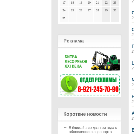
2
17
18
19
20
21
22
23
24
25
26
27
28
29
30
C
2
31
C
2
Реклама
2
2
M
2
H
2
Короткие новости
2
В ближайшие два-три года с
В
обновленного аэропорта