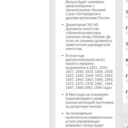
2
Вельск будет налажено
авиасообщение с
Архангельском, Москвой,
T
Санкт-Петербургом и
1
другими регионами России.
Директором ГКУ АО
П
Дорожное агентство
«Архангельскавтодор
1
назначен Игорь Пинаев. До
этого он занимал должность
заместителя руководителя
агентства.
1
В этом году
диспансеризацию могут
пройти северяне,
1
родившиеся в 1921, 1924,
1927, 1930, 1933, 1936, 1939,
1942, 1945, 1948, 1951, 1954,
1957, 1960, 1963, 1966, 1969,
1
1972, 1975, 1978, 1981, 1984,
1987, 1990,1993, 1996 годах
В Минтруде не планируют
1
пересматривать право
разных категорий льготников
на досрочную пенсию
За неправильно
начисленные коммунальные
услуги управляющие
компании теперь будут