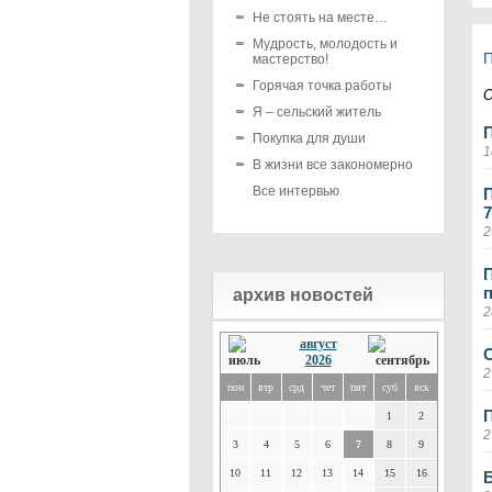
Не стоять на месте…
Мудрость, молодость и
мастерство!
Горячая точка работы
О
Я – сельский житель
Покупка для души
1
В жизни все закономерно
Все интервью
7
2
архив новостей
2
август
C
2026
2
пон
втр
срд
чет
пят
суб
вск
П
1
2
2
3
4
5
6
7
8
9
10
11
12
13
14
15
16
Б