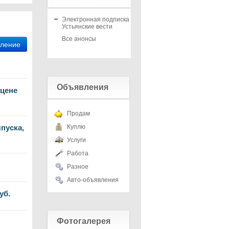
Электронная подписка на
Устьянские вести
Все анонсы
вление
Объявления
 цене
Продам
ыпуска,
Куплю
Услуги
Работа
Разное
Авто-объявления
уб.
Фотогалерея