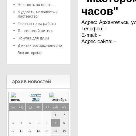
Не стоять на месте…
часов"
Мудрость, молодость и
мастерство!
Адрес: Архангельск, ул
Горячая точка работы
Телефон: -
Я – сельский житель
E-mail: -
Покупка для души
Адрес сайта: -
В жизни все закономерно
Все интервью
архив новостей
август
2026
пон
втр
срд
чет
пят
суб
вск
1
2
3
4
5
6
7
8
9
10
11
12
13
14
15
16