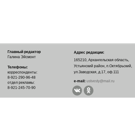
Главный редактор
Адрес редакции:
Галина Эйсмонт
165210, Архангельская область,
Устьянский район, п.Октябрьский,
Телефоны:
ул.Заводская, д.17, оф.111
корреспонденты:
8-921-290-96-48
е-mail:
ustvesty@mail.ru
отдел рекламы:
8-921-245-70-90