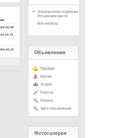
Электронная подписка на
Устьянские вести
фон
Все анонсы
564-06-98
 64-45-79
569-40-16
Объявления
Продам
Куплю
Услуги
Работа
Разное
Авто-объявления
Фотогалерея