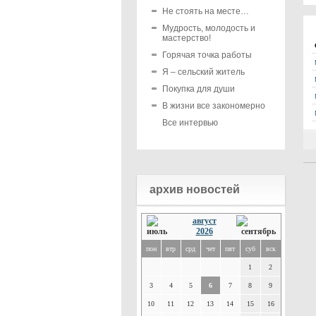
Не стоять на месте…
Мудрость, молодость и
мастерство!
Горячая точка работы
Я – сельский житель
Покупка для души
В жизни все закономерно
Все интервью
архив новостей
август
2026
пон
втр
срд
чет
пят
суб
вск
1
2
3
4
5
6
7
8
9
10
11
12
13
14
15
16