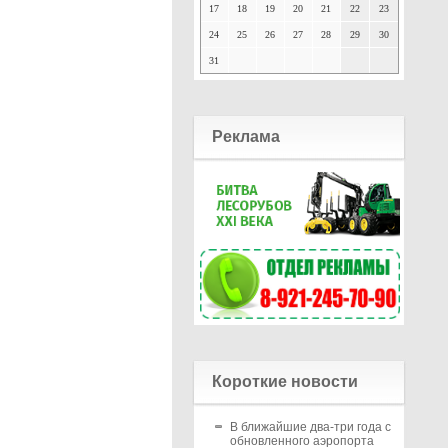
17
18
19
20
21
22
23
24
25
26
27
28
29
30
31
Реклама
Короткие новости
В ближайшие два-три года с
обновленного аэропорта