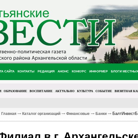
ТА САЙТА
КОНТАКТЫ
РЕДАКЦИЯ
АНОНС
КОНКУРС
ИНФОРМЕР
БЛОГИ МЕСТНЫ
М
ОБРАЗОВАНИЕ
ВОСПИТАНИЕ
АКТУАЛЬНО
КУЛЬТУРА
СОБЫТИЕ
ВИЗИТНАЯ КА
БалтИнвестБ
Главная
Каталог организаций
Финансовые
Банки
Филиал в г. Архангельск