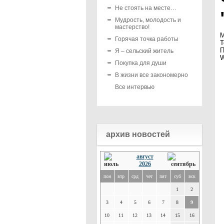
Не стоять на месте…
Мудрость, молодость и
мастерство!
М
Горячая точка работы
Т
П
Я – сельский житель
W
Покупка для души
В жизни все закономерно
Все интервью
архив новостей
август
2026
пон
втр
срд
чет
пят
суб
вск
1
2
3
4
5
6
7
8
9
10
11
12
13
14
15
16