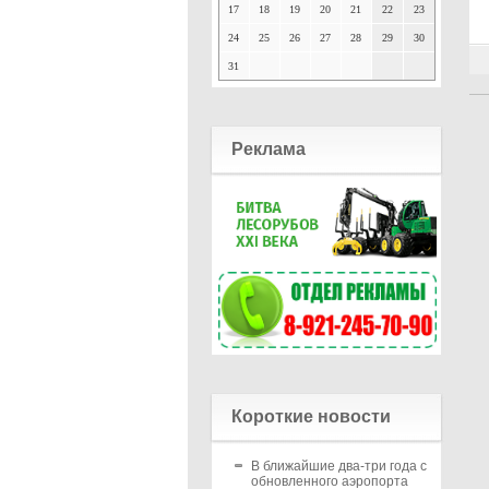
17
18
19
20
21
22
23
24
25
26
27
28
29
30
31
Реклама
Короткие новости
В ближайшие два-три года с
обновленного аэропорта