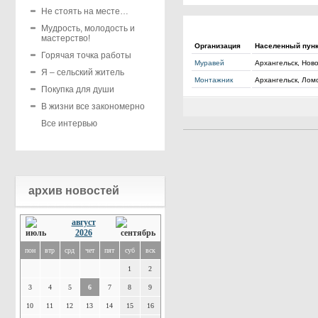
Не стоять на месте…
Мудрость, молодость и
мастерство!
Организация
Населенный пун
Горячая точка работы
Муравей
Архангельск, Нов
Я – сельский житель
Монтажник
Архангельск, Лом
Покупка для души
В жизни все закономерно
Все интервью
архив новостей
август
2026
пон
втр
срд
чет
пят
суб
вск
1
2
3
4
5
6
7
8
9
10
11
12
13
14
15
16