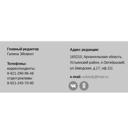
Главный редактор
Адрес редакции:
Галина Эйсмонт
165210, Архангельская область,
Устьянский район, п.Октябрьский,
Телефоны:
ул.Заводская, д.17, оф.111
корреспонденты:
8-921-290-96-48
е-mail:
ustvesty@mail.ru
отдел рекламы:
8-921-245-70-90