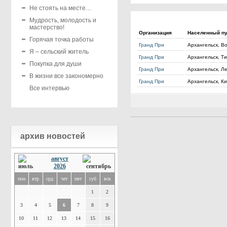
Не стоять на месте…
Мудрость, молодость и
мастерство!
Организация
Населенный пу
Горячая точка работы
Гранд При
Архангельск, Во
Я – сельский житель
Гранд При
Архангельск, Ти
Покупка для души
Гранд При
Архангельск, Л
В жизни все закономерно
Гранд При
Архангельск, Ки
Все интервью
архив новостей
август
2026
пон
втр
срд
чет
пят
суб
вск
1
2
3
4
5
6
7
8
9
10
11
12
13
14
15
16