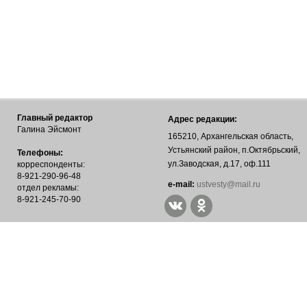
Главный редактор
Адрес редакции:
Галина Эйсмонт
165210, Архангельская область,
Устьянский район, п.Октябрьский,
Телефоны:
ул.Заводская, д.17, оф.111
корреспонденты:
8-921-290-96-48
е-mail:
ustvesty@mail.ru
отдел рекламы:
8-921-245-70-90