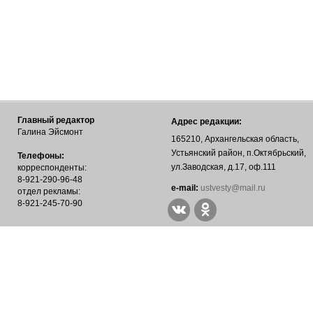
Главный редактор
Адрес редакции:
Галина Эйсмонт
165210, Архангельская область,
Устьянский район, п.Октябрьский,
Телефоны:
ул.Заводская, д.17, оф.111
корреспонденты:
8-921-290-96-48
е-mail:
ustvesty@mail.ru
отдел рекламы:
8-921-245-70-90