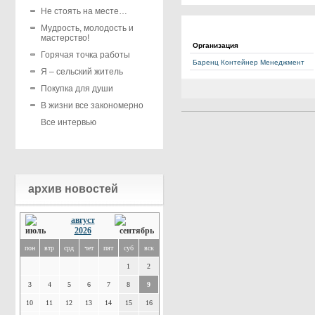
Не стоять на месте…
Мудрость, молодость и
мастерство!
Организация
Горячая точка работы
Баренц Контейнер Менеджмент
Я – сельский житель
Покупка для души
В жизни все закономерно
Все интервью
архив новостей
август
2026
пон
втр
срд
чет
пят
суб
вск
1
2
3
4
5
6
7
8
9
10
11
12
13
14
15
16