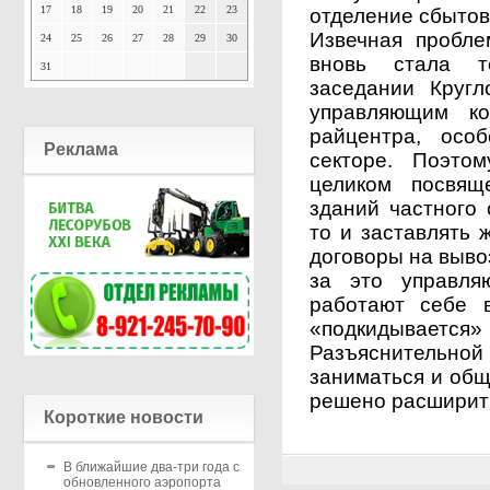
17
18
19
20
21
22
23
отделение сбытов
Извечная пробле
24
25
26
27
28
29
30
вновь стала т
31
заседании Кругл
управляющим к
райцентра, осо
Реклама
секторе. Поэто
целиком посвя
зданий частного 
то и заставлять 
договоры на выво
за это управля
работают себе в
«подкидывает
Разъяснительно
заниматься и общ
решено расширит
Короткие новости
В ближайшие два-три года с
обновленного аэропорта