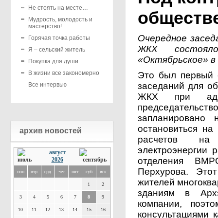
Не стоять на месте…
обществ
Мудрость, молодость и
мастерство!
Очередное засед
Горячая точка работы
ЖКХ состоял
Я – сельский житель
«Октябрьское» в 
Покупка для души
В жизни все закономерно
Это был первый 
заседаний для о
Все интервью
ЖКХ при адми
председательств
запланировано 
остановиться на
архив новостей
расчетов на 
электроэнергии р
август
отделения ВМР
2026
Перхурова. Это
пон
втр
срд
чет
пят
суб
вск
жителей многоква
1
2
зданиям в Арх
3
4
5
6
7
8
9
компании, поэт
10
11
12
13
14
15
16
консультациями к