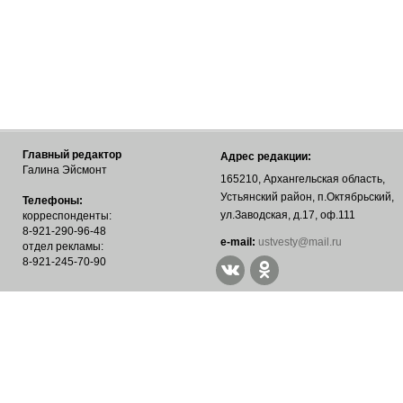
Главный редактор
Адрес редакции:
Галина Эйсмонт
165210, Архангельская область,
Устьянский район, п.Октябрьский,
Телефоны:
ул.Заводская, д.17, оф.111
корреспонденты:
8-921-290-96-48
е-mail:
ustvesty@mail.ru
отдел рекламы:
8-921-245-70-90