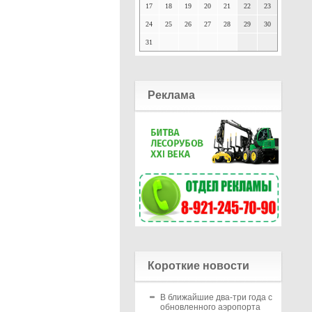
17
18
19
20
21
22
23
24
25
26
27
28
29
30
31
Реклама
Короткие новости
В ближайшие два-три года с
обновленного аэропорта