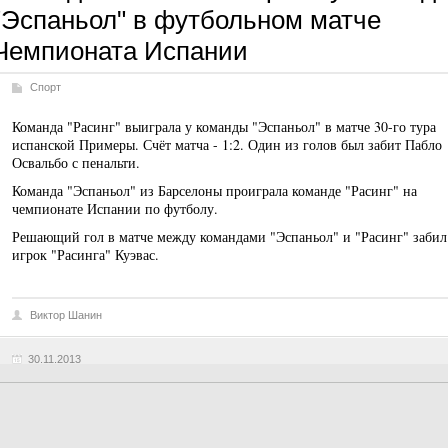
"Эспаньол" в футбольном матче
Чемпионата Испании
Спорт
Команда "Расинг" выиграла у команды "Эспаньол" в матче 30-го тура
испанской Примеры. Счёт матча - 1:2. Один из голов был забит Пабло
Освальбо с пенальти.
Команда "Эспаньол" из Барселоны проиграла команде "Расинг" на
чемпионате Испании по футболу.
Решающий гол в матче между командами "Эспаньол" и "Расинг" забил
игрок "Расинга" Куэвас.
Виктор Шанин
30.11.2013