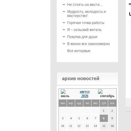
Не стоять на месте…
Мудрость, молодость и
мастерство!
Горячая точка работы
Я – сельский житель
Покупка для души
В жизни все закономерно
Все интервью
архив новостей
август
2026
пон
втр
срд
чет
пят
суб
вск
1
2
3
4
5
6
7
8
9
10
11
12
13
14
15
16