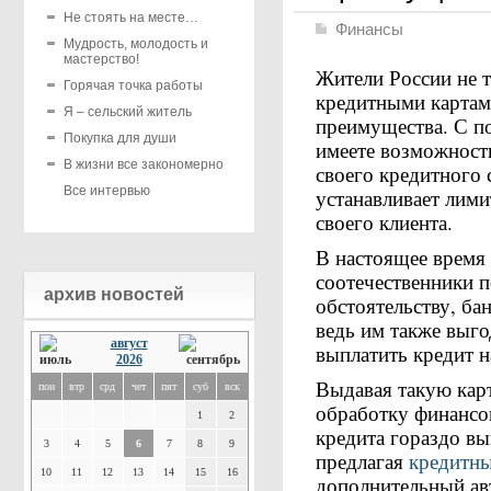
Не стоять на месте…
Финансы
Мудрость, молодость и
мастерство!
Жители России не т
Горячая точка работы
кредитными картами
Я – сельский житель
преимущества. С п
Покупка для души
имеете возможност
В жизни все закономерно
своего кредитного 
Все интервью
устанавливает лими
своего клиента.
В настоящее время
соотечественники п
архив новостей
обстоятельству, ба
ведь им также выго
август
выплатить кредит 
2026
Выдавая такую карт
пон
втр
срд
чет
пят
суб
вск
обработку финансов
1
2
кредита гораздо вы
3
4
5
6
7
8
9
предлагая
кредитны
10
11
12
13
14
15
16
дополнительный ав