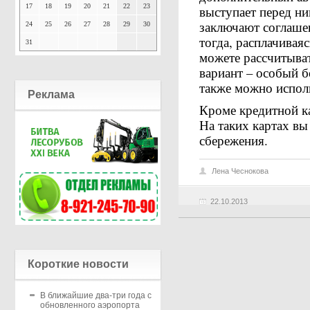
17
18
19
20
21
22
23
выступает перед ни
заключают соглаше
24
25
26
27
28
29
30
тогда, расплачивая
31
можете рассчитыва
вариант – особый 
также можно исполь
Реклама
Кроме кредитной к
На таких картах вы
сбережения.
Лена Чеснокова
22.10.2013
Короткие новости
В ближайшие два-три года с
обновленного аэропорта