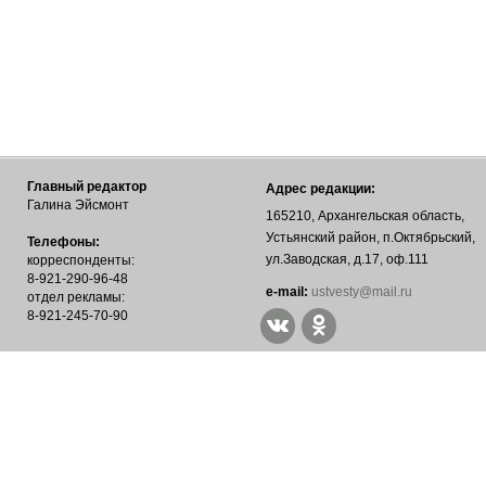
Главный редактор
Адрес редакции:
Галина Эйсмонт
165210, Архангельская область,
Устьянский район, п.Октябрьский,
Телефоны:
ул.Заводская, д.17, оф.111
корреспонденты:
8-921-290-96-48
е-mail:
ustvesty@mail.ru
отдел рекламы:
8-921-245-70-90