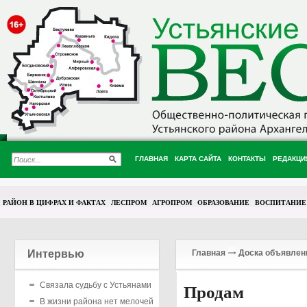
ГЛАВНАЯ
КАРТА САЙТА
КОНТАКТЫ
РЕДАКЦИ
РАЙОН В ЦИФРАХ И ФАКТАХ
ЛЕСПРОМ
АГРОПРОМ
ОБРАЗОВАНИЕ
ВОСПИТАНИЕ
Интервью
Главная
Доска объявлен
Связала судьбу с Устьянами
Продам
В жизни района нет мелочей