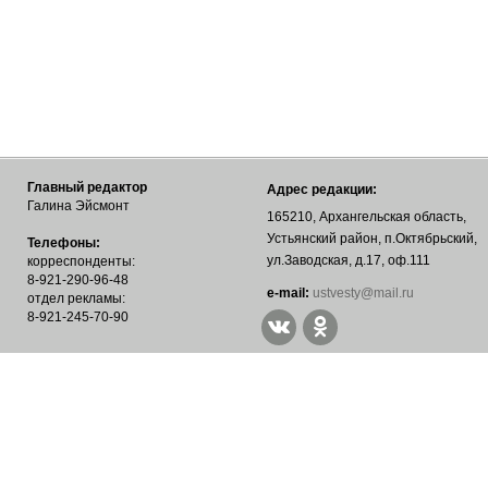
Главный редактор
Адрес редакции:
Галина Эйсмонт
165210, Архангельская область,
Устьянский район, п.Октябрьский,
Телефоны:
ул.Заводская, д.17, оф.111
корреспонденты:
8-921-290-96-48
е-mail:
ustvesty@mail.ru
отдел рекламы:
8-921-245-70-90