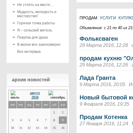
Не стоять на месте…
Мудрость, молодость и
мастерство!
ПРОДАМ
УСЛУГИ
КУПЛ
Горячая точка работы
Объявления: с 21 по 40 из 21
Я – сельский житель
Покупка для души
Фольксваген
В жизни все закономерно
29 Марта 2016, 12:28
Все интервью
продам кухню "О
29 Марта 2016, 12:26
Лада Гранта
архив новостей
9 Марта 2016, 20:05
И
август
Новый бытовой к
2026
9 Февраля 2016, 19:35
пон
втр
срд
чет
пят
суб
вск
1
2
Продам Котенка
3
4
5
6
7
8
9
27 Января 2016, 11:24
10
11
12
13
14
15
16