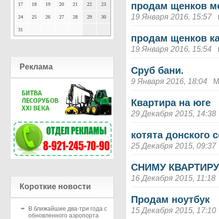
продам щенков м
17
18
19
20
21
22
23
19 Января 2016, 15:57
24
25
26
27
28
29
30
31
продам щенков ка
19 Января 2016, 15:54
Реклама
Сруб бани.
9 Января 2016, 18:04
М
Квартира на юге
29 Декабря 2015, 14:38
котята донского 
25 Декабря 2015, 09:37
СНИМУ КВАРТИР
16 Декабря 2015, 11:18
Короткие новости
Продам ноутбук
В ближайшие два-три года с
15 Декабря 2015, 17:10
обновленного аэропорта