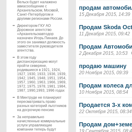
Вельск будет налажено
авиасообщение с
продам автомоби
Архангельском, Москвой,
15 Декабря 2015, 14:39
Санкт-Петербургом и
другими регионами России.
Директором ГКУ АО
Продам Skoda Oct
Дорожное агентство
11 Декабря 2015, 09:42
«Архангельскавтодор
назначен Игорь Пинаев. До
этого он занимал должность
Продам Автомоб
заместителя руководителя
агентства.
2 Декабря 2015, 10:53
В этом году
диспансеризацию могут
продаю машину
пройти северяне,
родившиеся в 1921, 1924,
20 Ноября 2015, 09:39
1927, 1930, 1933, 1936, 1939,
1942, 1945, 1948, 1951, 1954,
1957, 1960, 1963, 1966, 1969,
Продам колеса д
1972, 1975, 1978, 1981, 1984,
1987, 1990,1993, 1996 годах
10 Ноября 2015, 08:54
В Минтруде не планируют
пересматривать право
Продается 3-х ко
разных категорий льготников
на досрочную пенсию
22 Октября 2015, 08:34
За неправильно
начисленные коммунальные
Продам дом+земе
услуги управляющие
компании теперь будут
19 Сентября 2015, 08: