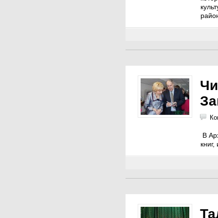
куль
райо
Чи
За
Ко
В Арх
книг,
Та