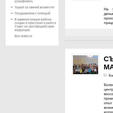
штрафовать
Ущерб за свиней возместят
На у
день
Поздравляем с победой!
прох
В администрации района
празд
создан и приступил к работе
Совет по противодействию
коррупции.
Все новости
С
М
Ко
Боле
цент
восс
пром
опыт
возн
кото