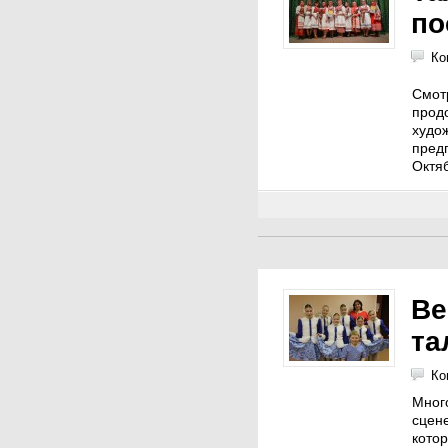
по
Ко
Смот
про
худ
пред
Октяб
Ве
та
Ко
Мног
сцене
котор