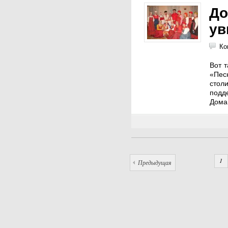
До
ув
Ко
Вот 
«Пес
сто
подд
Дома
1
Предыдущая