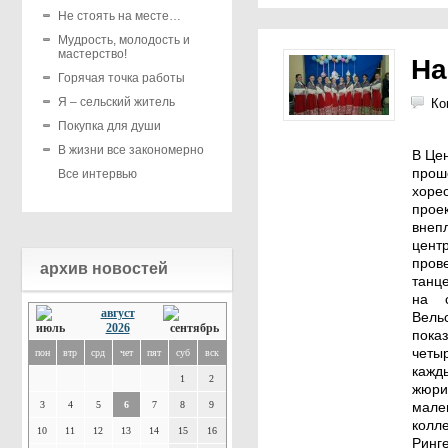
Не стоять на месте…
Мудрость, молодость и
мастерство!
На
Горячая точка работы
Я – сельский житель
Ко
Покупка для души
В жизни все закономерно
В Це
прош
Все интервью
хоре
прое
внеп
цент
про
архив новостей
танц
на с
август
Вель
2026
пока
четы
пон
втр
срд
чет
пят
суб
вск
кажд
1
2
жюри
3
4
5
6
7
8
9
мале
колл
10
11
12
13
14
15
16
Ринг