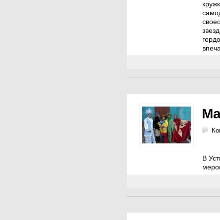
кружк
самод
своео
звезд
горд
впеча
Ма
Ко
В Ус
меро