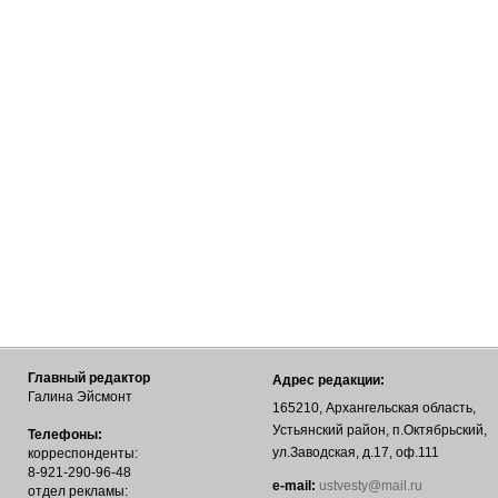
Главный редактор
Адрес редакции:
Галина Эйсмонт
165210, Архангельская область,
Устьянский район, п.Октябрьский,
Телефоны:
ул.Заводская, д.17, оф.111
корреспонденты:
8-921-290-96-48
е-mail:
ustvesty@mail.ru
отдел рекламы: