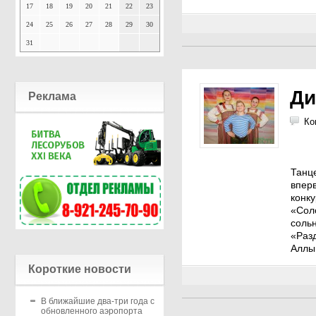
17
18
19
20
21
22
23
24
25
26
27
28
29
30
31
Ди
Реклама
Ко
Танц
впер
конк
«Сол
соль
«Раз
Аллы
Короткие новости
В ближайшие два-три года с
обновленного аэропорта