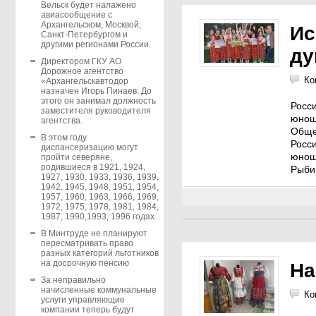
Вельск будет налажено
авиасообщение с
Архангельском, Москвой,
Ис
Санкт-Петербургом и
другими регионами России.
ду
Директором ГКУ АО
Дорожное агентство
Ко
«Архангельскавтодор
назначен Игорь Пинаев. До
этого он занимал должность
Росс
заместителя руководителя
юнош
агентства.
Обще
В этом году
Росс
диспансеризацию могут
юнош
пройти северяне,
родившиеся в 1921, 1924,
Рыбин
1927, 1930, 1933, 1936, 1939,
1942, 1945, 1948, 1951, 1954,
1957, 1960, 1963, 1966, 1969,
1972, 1975, 1978, 1981, 1984,
1987, 1990,1993, 1996 годах
В Минтруде не планируют
пересматривать право
разных категорий льготников
на досрочную пенсию
На
За неправильно
начисленные коммунальные
Ко
услуги управляющие
компании теперь будут